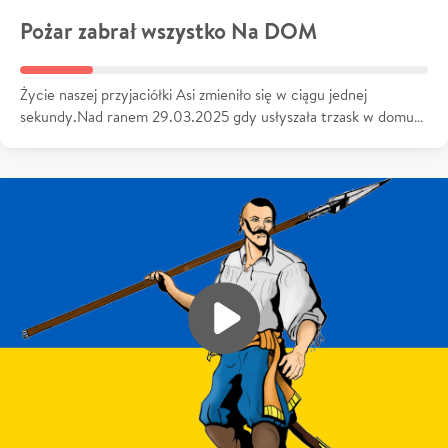
Pożar zabrał wszystko Na DOM
Życie naszej przyjaciółki Asi zmieniło się w ciągu jednej
sekundy.Nad ranem 29.03.2025 gdy usłyszała trzask w domu…