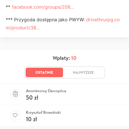
**
facebook.com/groups/206...
*** Przygoda dostępna jako PWYW:
drivethrurpg.co
m/product/38...
Wpłaty:
10
OSTATNIE
NAJWYŻSZE
Anonimowy Darczyńca
50
zł
Krzysztof Brzeziński
10
zł