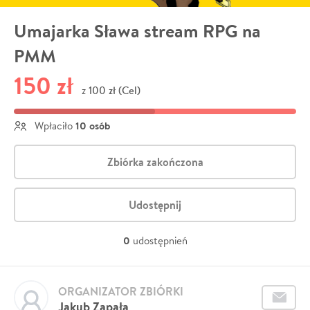
Umajarka Sława stream RPG na
PMM
150 zł
100 zł (Cel)
z
10 osób
Wpłaciło
Zbiórka zakończona
Udostępnij
0
udostępnień
ORGANIZATOR ZBIÓRKI
Jakub Zapała