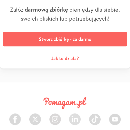
Załóż
darmową zbiórkę
pieniędzy dla siebie,
swoich bliskich lub potrzebujących!
Stwórz zbiórkę - za darmo
Jak to działa?
Facebook
Twitter
Instagram
LinkedIn
TikTok
Youtube