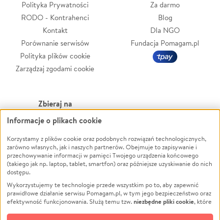
Polityka Prywatności
Za darmo
RODO - Kontrahenci
Blog
Kontakt
Dla NGO
Porównanie serwisów
Fundacja Pomagam.pl
Polityka plików cookie
Zarządzaj zgodami cookie
Zbieraj na
Informacje o plikach cookie
Leczenie
LGBTQ+
Zwierzęta
Powódź
Korzystamy z plików cookie oraz podobnych rozwiązań technologicznych,
zarówno własnych, jak i naszych partnerów. Obejmuje to zapisywanie i
Pożar
Wichura
przechowywanie informacji w pamięci Twojego urządzenia końcowego
(takiego jak np. laptop, tablet, smartfon) oraz późniejsze uzyskiwanie do nich
Ukraina
NGO
dostępu.
Sport
Religia
Wykorzystujemy te technologie przede wszystkim po to, aby zapewnić
Pomoc Finansowa
Edukacja
prawidłowe działanie serwisu Pomagam.pl, w tym jego bezpieczeństwo oraz
niezbędne pliki cookie
efektywność funkcjonowania. Służą temu tzw.
, które
Projekty
Podróż
pozostają zawsze aktywne.
Dowiedz się więcej
Pogrzeb
Impreza