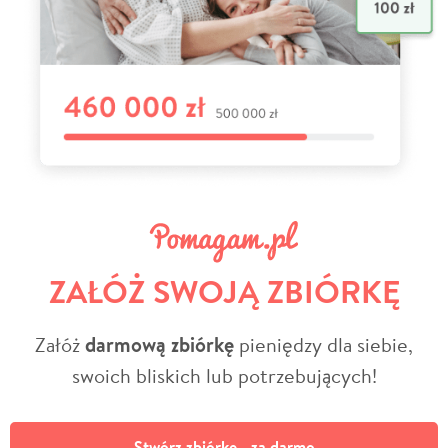
ZAŁÓŻ SWOJĄ ZBIÓRKĘ
Załóż
darmową zbiórkę
pieniędzy dla siebie,
swoich bliskich lub potrzebujących!
Stwórz zbiórkę - za darmo