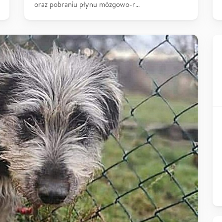
oraz pobraniu płynu mózgowo-r…