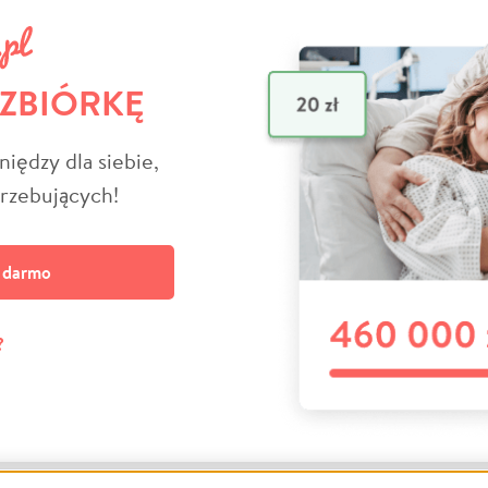
 ZBIÓRKĘ
niędzy dla siebie,
trzebujących!
a darmo
?