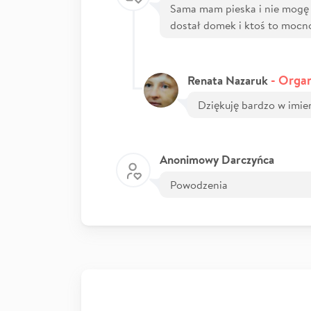
Sama mam pieska i nie mogę p
dostał domek i ktoś to mocn
- Organ
Renata Nazaruk
Dziękuję bardzo w imie
Anonimowy Darczyńca
Powodzenia