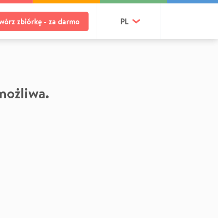
wórz zbiórkę - za darmo
PL
 możliwa.