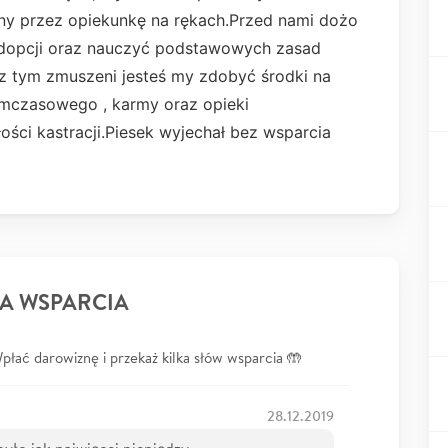
ny przez opiekunkę na rękach.Przed nami dożo
dopcji oraz nauczyć podstawowych zasad
z tym zmuszeni jesteś my zdobyć środki na
ymczasowego , karmy oraz opieki
łości kastracji.Piesek wyjechał bez wsparcia
A WSPARCIA
łać darowiznę i przekaż kilka słów wsparcia 🤲
28.12.2019
yło jak najwięcej pieniędzy