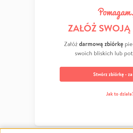
ZAŁÓŻ SWOJĄ
Załóż
darmową zbiórkę
pie
swoich bliskich lub po
Stwórz zbiórkę - z
Jak to działa