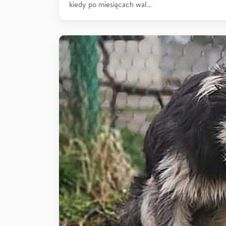
kiedy po miesiącach wal…