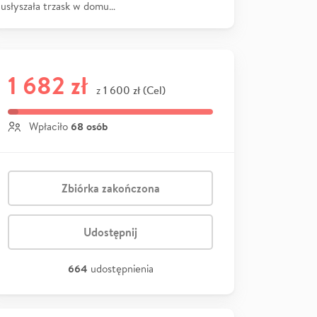
usłyszała trzask w domu…
1 682 zł
1 600 zł (Cel)
z
68 osób
Wpłaciło
Zbiórka zakończona
Udostępnij
664
udostępnienia