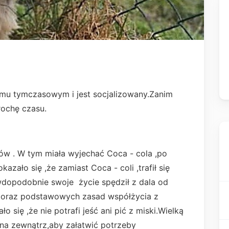
mu tymczasowym i jest socjalizowany.Zanim
rochę czasu.
ów . W tym miała wyjechać Coca - cola ,po
ało się ,że zamiast Coca - coli ,trafił się
awdopodobnie swoje życie spędził z dala od
go oraz podstawowych zasad współżycia z
się ,że nie potrafi jeść ani pić z miski.Wielką
na zewnątrz,aby załatwić potrzeby