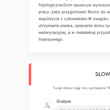
fizjologiczne.Dom opuszcza wynoszo
pracy ,żeby przygotować Rocco do a
współżycia z człowiekiem.W związku 
utrzymanie pieska, opłacenie domu t
weterynaryjnej ,a w niedalekiej przysz
finansowego.
SŁOW
Twoje słowa mają moc pomagania! Wp
Grażyna
Trzymam mocno kciuki żeby b