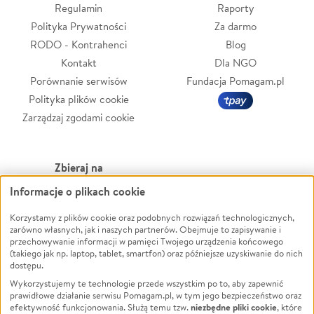
Regulamin
Raporty
Polityka Prywatności
Za darmo
RODO - Kontrahenci
Blog
Kontakt
Dla NGO
Porównanie serwisów
Fundacja Pomagam.pl
Polityka plików cookie
Zarządzaj zgodami cookie
Zbieraj na
Informacje o plikach cookie
Leczenie
LGBTQ+
Zwierzęta
Powódź
Korzystamy z plików cookie oraz podobnych rozwiązań technologicznych,
zarówno własnych, jak i naszych partnerów. Obejmuje to zapisywanie i
Pożar
Wichura
przechowywanie informacji w pamięci Twojego urządzenia końcowego
(takiego jak np. laptop, tablet, smartfon) oraz późniejsze uzyskiwanie do nich
Ukraina
NGO
dostępu.
Sport
Religia
Wykorzystujemy te technologie przede wszystkim po to, aby zapewnić
Pomoc Finansowa
Edukacja
prawidłowe działanie serwisu Pomagam.pl, w tym jego bezpieczeństwo oraz
niezbędne pliki cookie
efektywność funkcjonowania. Służą temu tzw.
, które
Projekty
Podróż