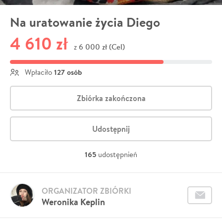
Na uratowanie życia Diego
4 610 zł
6 000 zł (Cel)
z
127 osób
Wpłaciło
Zbiórka zakończona
Udostępnij
165
udostępnień
ORGANIZATOR ZBIÓRKI
Weronika Keplin