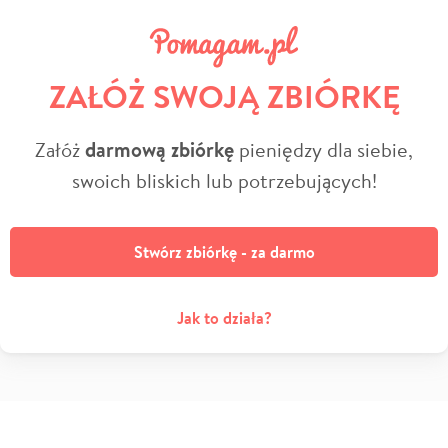
ZAŁÓŻ SWOJĄ ZBIÓRKĘ
Załóż
darmową zbiórkę
pieniędzy dla siebie,
swoich bliskich lub potrzebujących!
Stwórz zbiórkę - za darmo
Jak to działa?