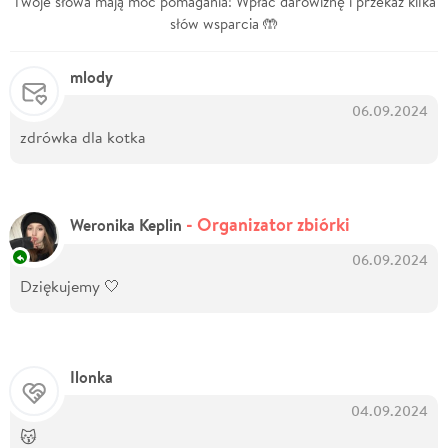
Twoje słowa mają moc pomagania! Wpłać darowiznę i przekaż kilka
słów wsparcia 🤲
mlody
06.09.2024
zdrówka dla kotka
- Organizator zbiórki
Weronika Keplin
06.09.2024
Dziękujemy 🤍
Ilonka
04.09.2024
😽