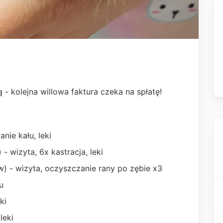
 - kolejna willowa faktura czeka na spłatę!
nie kału, leki
 wizyta, 6x kastracja, leki
) - wizyta, oczyszczanie rany po zębie x3
u
ki
leki