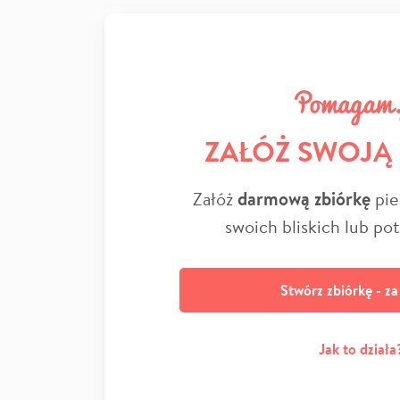
ZAŁÓŻ SWOJĄ
Załóż
darmową zbiórkę
pie
swoich bliskich lub po
Stwórz zbiórkę - z
Jak to działa