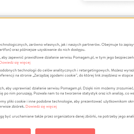
echnologicznych, zarówno własnych, jak i naszych partnerów. Obejmuje to zapis
macje
O nas
Zbieraj n
artfon) oraz późniejsze uzyskiwanie do nich dostępu.
 aby zapewnić prawidłowe działanie serwisu Pomagam.pl, w tym jego bezpieczeń
działa?
Opinie
Leczenie
Dowiedz się więcej
min
Raporty
Zwierzęta
odobnych technologii do celów analitycznych i retargetingowych. Możesz wyrazi
ncji na stronie „Zarządzaj zgodami cookie”, do której link znajdziesz w stopce
ka Prywatności
Za darmo
Pożar
 Kontrahenci
Blog
Ukraina
ch, aby usprawniać działanie serwisu Pomagam.pl. Dzięki nim możemy zrozumieć, j
t
Dla NGO
Sport
ak się po nim poruszają. Pozwala nam to na tworzenie statystyk oraz ich analizę, co w
anie serwisów
Fundacja Pomagam.pl
Pomoc Fi
jemy pliki cookie i inne podobne technologie, aby prezentować użytkownikom okr
rwisie zbiórek.
Dowiedz się więcej
a plików cookie
Projekty
zaj zgodami cookie
Pogrzeb
ą być uruchamiane także przez organizatora danej zbiórki, na potrzeby jego anali
Społeczno
Kultura