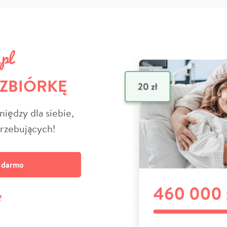
 ZBIÓRKĘ
niędzy dla siebie,
trzebujących!
a darmo
?