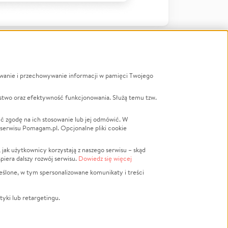
ywanie i przechowywanie informacji w pamięci Twojego
a
stwo oraz efektywność funkcjonowania. Służą temu tzw.
LGBTQ+
Powódź
ć zgodę na ich stosowanie lub jej odmówić. W
 serwisu Pomagam.pl. Opcjonalne pliki cookie
Wichura
NGO
ak użytkownicy korzystają z naszego serwisu – skąd
Religia
spiera dalszy rozwój serwisu.
Dowiedz się więcej
nansowa
Edukacja
eślone, w tym spersonalizowane komunikaty i treści
Podróż
Impreza
tyki lub retargetingu.
ść lokalna
Ochrona środowiska
Biznes