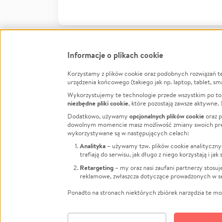
Informacje o plikach cookie
Korzystamy z plików cookie oraz podobnych rozwiązań t
Infor
urządzenia końcowego (takiego jak np. laptop, tablet, sm
Wykorzystujemy te technologie przede wszystkim po to,
Jak to 
niezbędne pliki cookie
, które pozostają zawsze aktywne.
Facebook
Twitter
Instagram
Regula
opcjonalnych plików cookie
Dodatkowo, używamy
oraz p
dowolnym momencie masz możliwość zmiany swoich prefere
Polity
LinkedIn
TikTok
Youtube
wykorzystywane są w następujących celach:
RODO -
Analityka
– używamy tzw. plików cookie analityczny
Kontak
trafiają do serwisu, jak długo z niego korzystają i j
Porówn
Retargeting
– my oraz nasi zaufani partnerzy stosu
reklamowe, zwłaszcza dotyczące prowadzonych w se
Polityk
Zarząd
Ponadto na stronach niektórych zbiórek narzędzia te mog