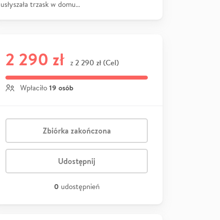
usłyszała trzask w domu…
2 290 zł
2 290 zł (Cel)
z
19 osób
Wpłaciło
Zbiórka zakończona
Udostępnij
0
udostępnień