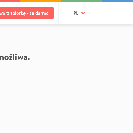
wórz zbiórkę - za darmo
PL
 możliwa.