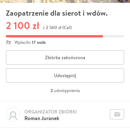
Zaopatrzenie dla sierot i wdów.
2 100 zł
2 560 zł (Cel)
z
17 osób
Wpłaciło
Zbiórka zakończona
Udostępnij
2
udostępnienia
ORGANIZATOR ZBIÓRKI
Roman Juranek