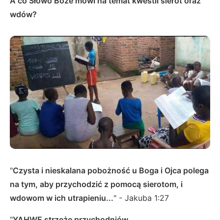
A co Słowo Boże mówi na temat kwestii sierot oraz
wdów?
"
Czysta i nieskalana pobożność u Boga i Ojca polega
na tym, aby przychodzić z pomocą sierotom, i
wdowom w ich utrapieniu...
" - Jakuba 1:27
"
YAHWE strzeże przychodniów,