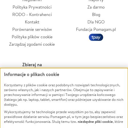
Polityka Prywatności
Za darmo
RODO - Kontrahenci
Blog
Kontakt
Dla NGO
Porównanie serwisów
Fundacja Pomagam.pl
Polityka plików cookie
Zarządzaj zgodami cookie
Zbieraj na
Informacje o plikach cookie
Leczenie
LGBTQ+
Korzystamy z plików cookie oraz podobnych rozwiązań technologicznych,
Zwierzęta
Powódź
zarówno własnych, jak i naszych partnerów. Obejmuje to zapisywanie i
Pożar
Wichura
przechowywanie informacji w pamięci Twojego urządzenia końcowego
(takiego jak np. laptop, tablet, smartfon) oraz późniejsze uzyskiwanie do nich
Ukraina
NGO
dostępu.
Sport
Religia
Wykorzystujemy te technologie przede wszystkim po to, aby zapewnić
Pomoc Finansowa
Edukacja
prawidłowe działanie serwisu Pomagam.pl, w tym jego bezpieczeństwo oraz
niezbędne pliki cookie
efektywność funkcjonowania. Służą temu tzw.
, które
Projekty
Podróż
pozostają zawsze aktywne.
Dowiedz się więcej