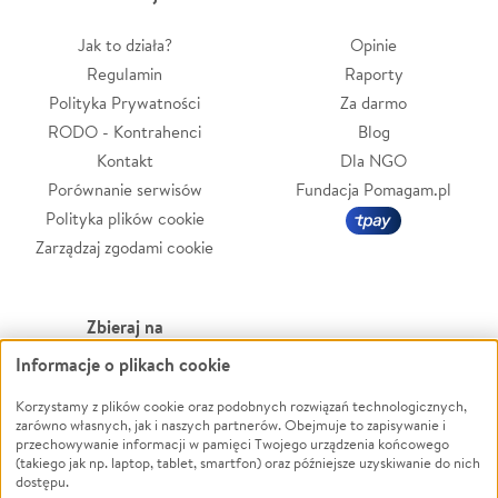
Jak to działa?
Opinie
Regulamin
Raporty
Polityka Prywatności
Za darmo
RODO - Kontrahenci
Blog
Kontakt
Dla NGO
Porównanie serwisów
Fundacja Pomagam.pl
Polityka plików cookie
Zarządzaj zgodami cookie
Zbieraj na
Informacje o plikach cookie
Leczenie
LGBTQ+
Zwierzęta
Powódź
Korzystamy z plików cookie oraz podobnych rozwiązań technologicznych,
zarówno własnych, jak i naszych partnerów. Obejmuje to zapisywanie i
Pożar
Wichura
przechowywanie informacji w pamięci Twojego urządzenia końcowego
(takiego jak np. laptop, tablet, smartfon) oraz późniejsze uzyskiwanie do nich
Ukraina
NGO
dostępu.
Sport
Religia