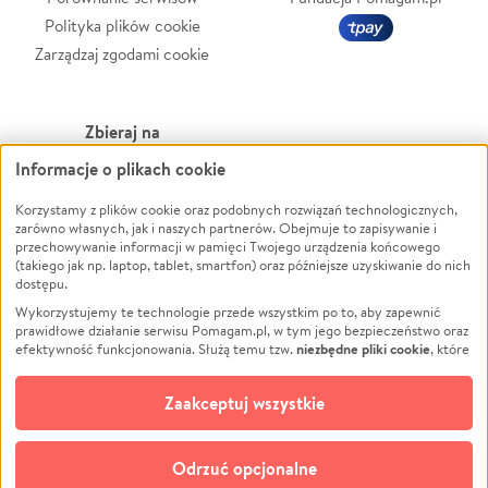
Polityka plików cookie
Zarządzaj zgodami cookie
Zbieraj na
Informacje o plikach cookie
Leczenie
LGBTQ+
Korzystamy z plików cookie oraz podobnych rozwiązań technologicznych,
Zwierzęta
Powódź
zarówno własnych, jak i naszych partnerów. Obejmuje to zapisywanie i
Pożar
Wichura
przechowywanie informacji w pamięci Twojego urządzenia końcowego
(takiego jak np. laptop, tablet, smartfon) oraz późniejsze uzyskiwanie do nich
Ukraina
NGO
dostępu.
Sport
Religia
Wykorzystujemy te technologie przede wszystkim po to, aby zapewnić
Pomoc Finansowa
Edukacja
prawidłowe działanie serwisu Pomagam.pl, w tym jego bezpieczeństwo oraz
niezbędne pliki cookie
efektywność funkcjonowania. Służą temu tzw.
, które
Projekty
Podróż
pozostają zawsze aktywne.
Dowiedz się więcej
Pogrzeb
Impreza
opcjonalnych plików cookie
Dodatkowo, używamy
oraz podobnych
Zaakceptuj wszystkie
Społeczność lokalna
Ochrona środowiska
technologii do celów analitycznych i retargetingowych. Możesz wyrazić
zgodę na ich stosowanie lub jej odmówić. W dowolnym momencie masz
Kultura
Biznes
możliwość zmiany swoich preferencji na stronie „Zarządzaj zgodami cookie”,
Odrzuć opcjonalne
Polski
do której link znajdziesz w stopce serwisu Pomagam.pl. Opcjonalne pliki