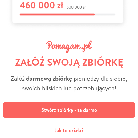
ZAŁÓŻ SWOJĄ ZBIÓRKĘ
Załóż
darmową zbiórkę
pieniędzy dla siebie,
swoich bliskich lub potrzebujących!
Stwórz zbiórkę - za darmo
Jak to działa?