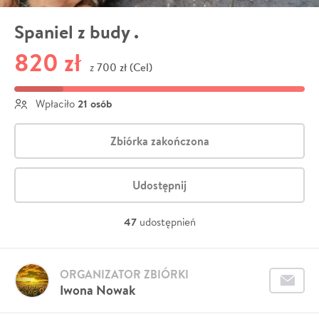
Spaniel z budy .
820 zł
700 zł (Cel)
z
21 osób
Wpłaciło
Zbiórka zakończona
Udostępnij
47
udostępnień
ORGANIZATOR ZBIÓRKI
Iwona Nowak