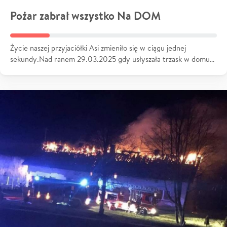
Pożar zabrał wszystko Na DOM
Życie naszej przyjaciółki Asi zmieniło się w ciągu jednej
sekundy.Nad ranem 29.03.2025 gdy usłyszała trzask w domu…