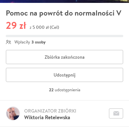
Pomoc na powrót do normalności V
29 zł
5 000 zł (Cel)
z
3 osoby
Wpłaciły
Zbiórka zakończona
Udostępnij
22
udostępnienia
ORGANIZATOR ZBIÓRKI
Wiktoria Retelewska