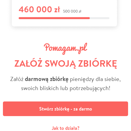
ZAŁÓŻ SWOJĄ ZBIÓRKĘ
Załóż
darmową zbiórkę
pieniędzy dla siebie,
swoich bliskich lub potrzebujących!
Stwórz zbiórkę - za darmo
Jak to działa?