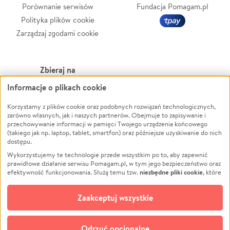
Porównanie serwisów
Fundacja Pomagam.pl
Polityka plików cookie
Zarządzaj zgodami cookie
Zbieraj na
Informacje o plikach cookie
Leczenie
LGBTQ+
Zwierzęta
Powódź
Korzystamy z plików cookie oraz podobnych rozwiązań technologicznych,
zarówno własnych, jak i naszych partnerów. Obejmuje to zapisywanie i
Pożar
Wichura
przechowywanie informacji w pamięci Twojego urządzenia końcowego
(takiego jak np. laptop, tablet, smartfon) oraz późniejsze uzyskiwanie do nich
Ukraina
NGO
dostępu.
Sport
Religia
Wykorzystujemy te technologie przede wszystkim po to, aby zapewnić
Pomoc Finansowa
Edukacja
prawidłowe działanie serwisu Pomagam.pl, w tym jego bezpieczeństwo oraz
niezbędne pliki cookie
efektywność funkcjonowania. Służą temu tzw.
, które
Projekty
Podróż
pozostają zawsze aktywne.
Dowiedz się więcej
Pogrzeb
Impreza
opcjonalnych plików cookie
Dodatkowo, używamy
oraz podobnych
Zaakceptuj wszystkie
Społeczność lokalna
Ochrona środowiska
technologii do celów analitycznych i retargetingowych. Możesz wyrazić
zgodę na ich stosowanie lub jej odmówić. W dowolnym momencie masz
Kultura
Biznes
możliwość zmiany swoich preferencji na stronie „Zarządzaj zgodami cookie”,
Odrzuć opcjonalne
do której link znajdziesz w stopce serwisu Pomagam.pl. Opcjonalne pliki