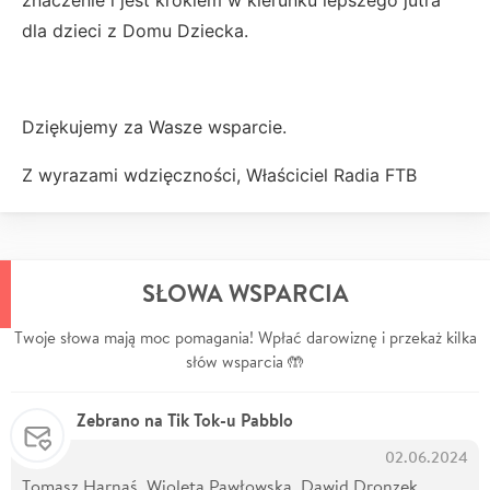
znaczenie i jest krokiem w kierunku lepszego jutra
dla dzieci z Domu Dziecka.
Dziękujemy za Wasze wsparcie.
Z wyrazami wdzięczności, Właściciel Radia FTB
SŁOWA WSPARCIA
Twoje słowa mają moc pomagania! Wpłać darowiznę i przekaż kilka
słów wsparcia 🤲
Zebrano na Tik Tok-u Pabblo
02.06.2024
Tomasz Harnaś, Wioleta Pawłowska, Dawid Dronzek,