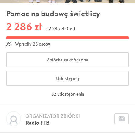
Pomoc na budowę świetlicy
2 286 zł
2 286 zł (Cel)
z
23 osoby
Wpłaciły
Zbiórka zakończona
Udostępnij
32
udostępnienia
ORGANIZATOR ZBIÓRKI
Radio FTB