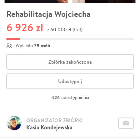
Rehabilitacja Wojciecha
6 926 zł
60 000 zł (Cel)
z
79 osób
Wpłaciło
Zbiórka zakończona
Udostępnij
424
udostępnienia
ORGANIZATOR ZBIÓRKI
Kasia Kondejewska