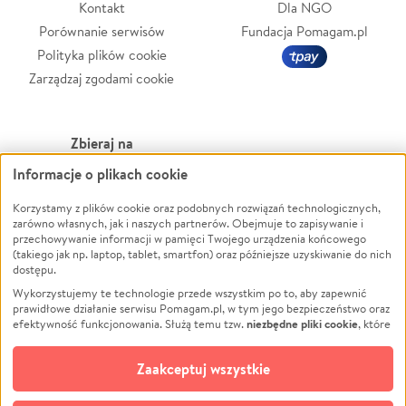
Kontakt
Dla NGO
Porównanie serwisów
Fundacja Pomagam.pl
Polityka plików cookie
Zarządzaj zgodami cookie
Zbieraj na
Informacje o plikach cookie
Leczenie
LGBTQ+
Zwierzęta
Powódź
Korzystamy z plików cookie oraz podobnych rozwiązań technologicznych,
zarówno własnych, jak i naszych partnerów. Obejmuje to zapisywanie i
Pożar
Wichura
przechowywanie informacji w pamięci Twojego urządzenia końcowego
(takiego jak np. laptop, tablet, smartfon) oraz późniejsze uzyskiwanie do nich
Ukraina
NGO
dostępu.
Sport
Religia
Wykorzystujemy te technologie przede wszystkim po to, aby zapewnić
Pomoc Finansowa
Edukacja
prawidłowe działanie serwisu Pomagam.pl, w tym jego bezpieczeństwo oraz
niezbędne pliki cookie
efektywność funkcjonowania. Służą temu tzw.
, które
Projekty
Podróż
pozostają zawsze aktywne.
Dowiedz się więcej
Pogrzeb
Impreza
opcjonalnych plików cookie
Dodatkowo, używamy
oraz podobnych
Zaakceptuj wszystkie
Społeczność lokalna
Ochrona środowiska
technologii do celów analitycznych i retargetingowych. Możesz wyrazić
zgodę na ich stosowanie lub jej odmówić. W dowolnym momencie masz
Kultura
Biznes