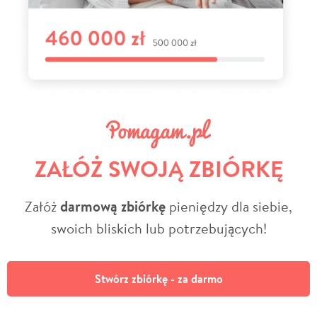
ZAŁÓŻ SWOJĄ ZBIÓRKĘ
Załóż
darmową zbiórkę
pieniędzy dla siebie,
swoich bliskich lub potrzebujących!
Stwórz zbiórkę - za darmo