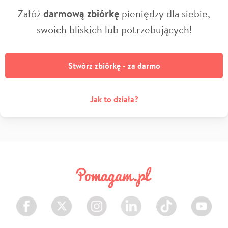
Załóż
darmową zbiórkę
pieniędzy dla siebie,
swoich bliskich lub potrzebujących!
Stwórz zbiórkę - za darmo
Jak to działa?
Facebook
Twitter
Instagram
LinkedIn
TikTok
Youtube