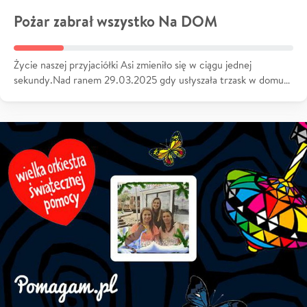
Pożar zabrał wszystko Na DOM
Życie naszej przyjaciółki Asi zmieniło się w ciągu jednej
sekundy.Nad ranem 29.03.2025 gdy usłyszała trzask w domu…