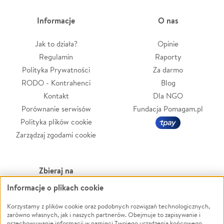
Informacje
O nas
Jak to działa?
Opinie
Regulamin
Raporty
Polityka Prywatności
Za darmo
RODO - Kontrahenci
Blog
Kontakt
Dla NGO
Porównanie serwisów
Fundacja Pomagam.pl
Polityka plików cookie
Zarządzaj zgodami cookie
Zbieraj na
Informacje o plikach cookie
Leczenie
LGBTQ+
Korzystamy z plików cookie oraz podobnych rozwiązań technologicznych,
Zwierzęta
Powódź
zarówno własnych, jak i naszych partnerów. Obejmuje to zapisywanie i
Pożar
Wichura
przechowywanie informacji w pamięci Twojego urządzenia końcowego