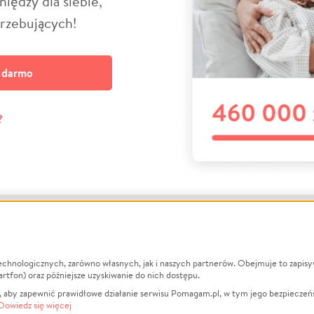
niędzy dla siebie,
trzebujących!
a darmo
?
echnologicznych, zarówno własnych, jak i naszych partnerów. Obejmuje to zapis
macje
O nas
Zbieraj n
artfon) oraz późniejsze uzyskiwanie do nich dostępu.
 aby zapewnić prawidłowe działanie serwisu Pomagam.pl, w tym jego bezpieczeń
działa?
Opinie
Leczenie
Dowiedz się więcej