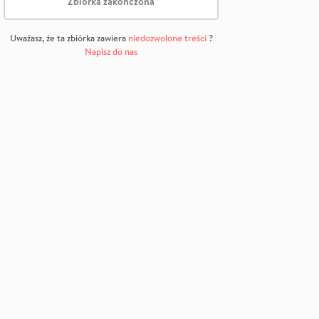
Zbiórka zakończona
Uważasz, że ta zbiórka zawiera
niedozwolone treści
?
Napisz do nas