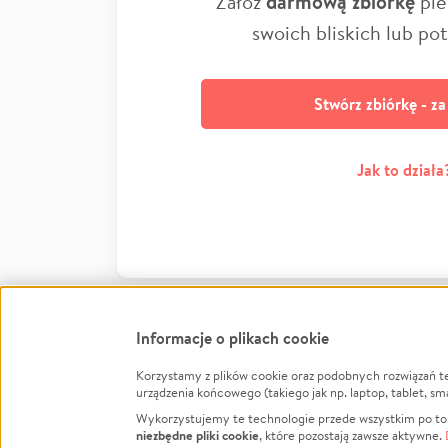
Załóż
darmową zbiórkę
pie
swoich bliskich lub po
Stwórz zbiórkę - z
Jak to działa
Informacje o plikach cookie
Korzystamy z plików cookie oraz podobnych rozwiązań t
Infor
urządzenia końcowego (takiego jak np. laptop, tablet, sm
Wykorzystujemy te technologie przede wszystkim po to,
Jak to 
niezbędne pliki cookie
, które pozostają zawsze aktywne.
Facebook
Twitter
Instagram