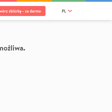
wórz zbiórkę - za darmo
PL
 możliwa.