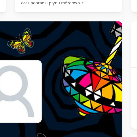
oraz pobraniu płynu mózgowo-r…