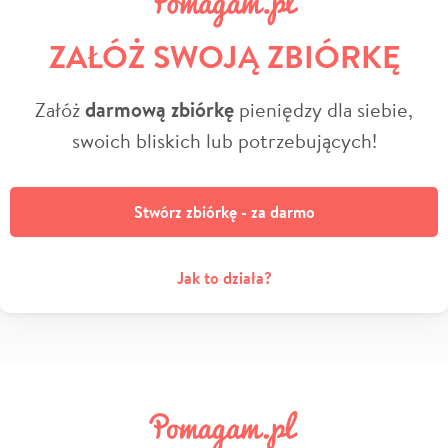
ZAŁÓŻ SWOJĄ ZBIÓRKĘ
Załóż
darmową zbiórkę
pieniędzy dla siebie,
swoich bliskich lub potrzebujących!
Stwórz zbiórkę - za darmo
Jak to działa?