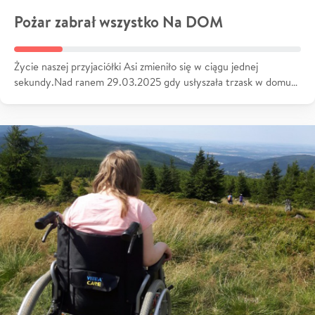
Pożar zabrał wszystko Na DOM
Życie naszej przyjaciółki Asi zmieniło się w ciągu jednej
sekundy.Nad ranem 29.03.2025 gdy usłyszała trzask w domu…