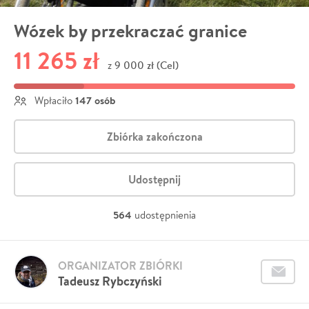
Wózek by przekraczać granice
11 265 zł
9 000 zł (Cel)
z
147 osób
Wpłaciło
Zbiórka zakończona
Udostępnij
564
udostępnienia
ORGANIZATOR ZBIÓRKI
Tadeusz Rybczyński