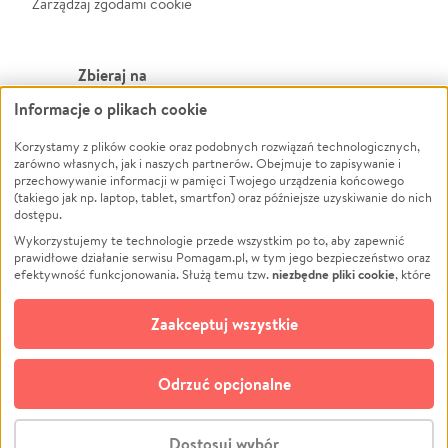
Zarządzaj zgodami cookie
Zbieraj na
Informacje o plikach cookie
Leczenie
LGBTQ+
Korzystamy z plików cookie oraz podobnych rozwiązań technologicznych,
Zwierzęta
Powódź
zarówno własnych, jak i naszych partnerów. Obejmuje to zapisywanie i
Pożar
Wichura
przechowywanie informacji w pamięci Twojego urządzenia końcowego
(takiego jak np. laptop, tablet, smartfon) oraz późniejsze uzyskiwanie do nich
Ukraina
NGO
dostępu.
Sport
Religia
Wykorzystujemy te technologie przede wszystkim po to, aby zapewnić
Pomoc Finansowa
Edukacja
prawidłowe działanie serwisu Pomagam.pl, w tym jego bezpieczeństwo oraz
niezbędne pliki cookie
efektywność funkcjonowania. Służą temu tzw.
, które
Projekty
Podróż
pozostają zawsze aktywne.
Dowiedz się więcej
Pogrzeb
Impreza
opcjonalnych plików cookie
Dodatkowo, używamy
oraz podobnych
Zaakceptuj wszystkie
Społeczność lokalna
Ochrona środowiska
technologii do celów analitycznych i retargetingowych. Możesz wyrazić
zgodę na ich stosowanie lub jej odmówić. W dowolnym momencie masz
Kultura
Biznes
możliwość zmiany swoich preferencji na stronie „Zarządzaj zgodami cookie”,
Odrzuć opcjonalne
Polski
do której link znajdziesz w stopce serwisu Pomagam.pl. Opcjonalne pliki
cookie wykorzystywane są w następujących celach:
© CROWDING SP. Z O.O.
Analityka
– używamy tzw. plików cookie analitycznych, aby usprawniać
Dostosuj wybór
działanie serwisu Pomagam.pl. Dzięki nim możemy zrozumieć, jak