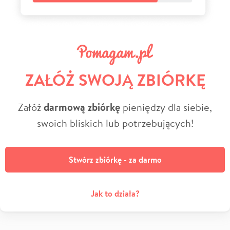
ZAŁÓŻ SWOJĄ ZBIÓRKĘ
Załóż
darmową zbiórkę
pieniędzy dla siebie,
swoich bliskich lub potrzebujących!
Stwórz zbiórkę - za darmo
Jak to działa?