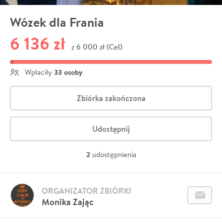
Wózek dla Frania
6 136 zł
6 000 zł (Cel)
z
33 osoby
Wpłaciły
Zbiórka zakończona
Udostępnij
2
udostępnienia
ORGANIZATOR ZBIÓRKI
Monika Zając