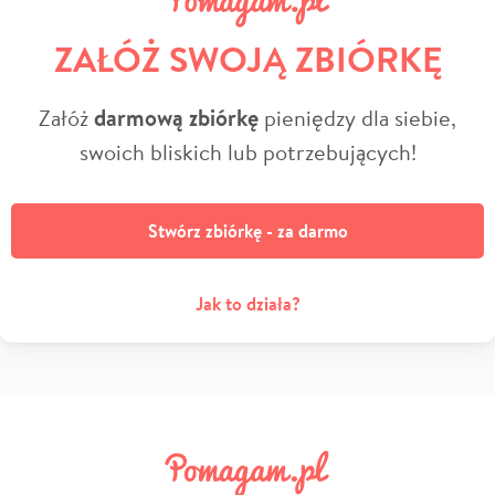
ZAŁÓŻ SWOJĄ ZBIÓRKĘ
Załóż
darmową zbiórkę
pieniędzy dla siebie,
swoich bliskich lub potrzebujących!
Stwórz zbiórkę - za darmo
Jak to działa?