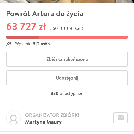
Powrót Artura do życia
63 727 zł
50 000 zł (Cel)
z
912 osób
Wpłaciło
Zbiórka zakończona
Udostępnij
830
udostępnień
ORGANIZATOR ZBIÓRKI
Martyna Maury