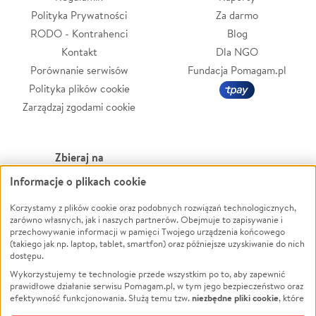
Polityka Prywatności
Za darmo
RODO - Kontrahenci
Blog
Kontakt
Dla NGO
Porównanie serwisów
Fundacja Pomagam.pl
Polityka plików cookie
Zarządzaj zgodami cookie
Zbieraj na
Informacje o plikach cookie
Leczenie
LGBTQ+
Korzystamy z plików cookie oraz podobnych rozwiązań technologicznych,
Zwierzęta
Powódź
zarówno własnych, jak i naszych partnerów. Obejmuje to zapisywanie i
Pożar
Wichura
przechowywanie informacji w pamięci Twojego urządzenia końcowego
(takiego jak np. laptop, tablet, smartfon) oraz późniejsze uzyskiwanie do nich
Ukraina
NGO
dostępu.
Sport
Religia
Wykorzystujemy te technologie przede wszystkim po to, aby zapewnić
Pomoc Finansowa
Edukacja
prawidłowe działanie serwisu Pomagam.pl, w tym jego bezpieczeństwo oraz
niezbędne pliki cookie
efektywność funkcjonowania. Służą temu tzw.
, które
Projekty
Podróż
pozostają zawsze aktywne.
Dowiedz się więcej