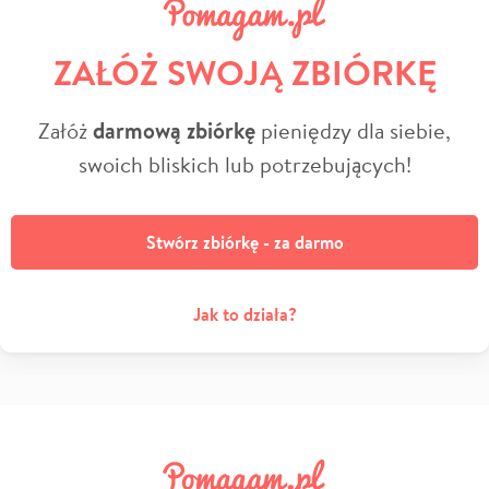
ZAŁÓŻ SWOJĄ ZBIÓRKĘ
Załóż
darmową zbiórkę
pieniędzy dla siebie,
swoich bliskich lub potrzebujących!
Stwórz zbiórkę - za darmo
Jak to działa?