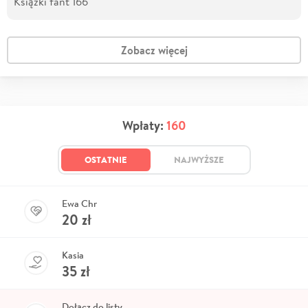
Książki fant 166
Zobacz więcej
Wpłaty:
160
OSTATNIE
NAJWYŻSZE
Ewa Chr
20
zł
Kasia
35
zł
Dołącz do listy