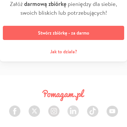
Załóż
darmową zbiórkę
pieniędzy dla siebie,
swoich bliskich lub potrzebujących!
Stwórz zbiórkę - za darmo
Jak to działa?
Facebook
Twitter
Instagram
LinkedIn
TikTok
Youtube