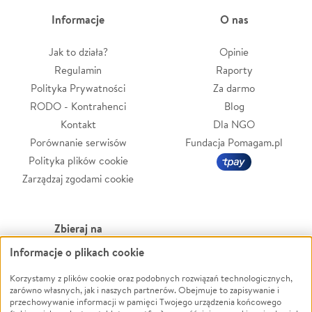
Informacje
O nas
Jak to działa?
Opinie
Regulamin
Raporty
Polityka Prywatności
Za darmo
RODO - Kontrahenci
Blog
Kontakt
Dla NGO
Porównanie serwisów
Fundacja Pomagam.pl
Polityka plików cookie
Zarządzaj zgodami cookie
Zbieraj na
Informacje o plikach cookie
Leczenie
LGBTQ+
Zwierzęta
Powódź
Korzystamy z plików cookie oraz podobnych rozwiązań technologicznych,
zarówno własnych, jak i naszych partnerów. Obejmuje to zapisywanie i
Pożar
Wichura
przechowywanie informacji w pamięci Twojego urządzenia końcowego