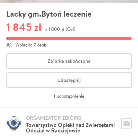
Lacky gm.Bytoń leczenie
1 845 zł
1 800 zł (Cel)
z
7 osób
Wpłaciło
Zbiórka zakończona
Udostępnij
1
udostępnienie
ORGANIZATOR ZBIÓRKI
Towarzystwo Opieki nad Zwierzętami
Oddział w Radziejowie