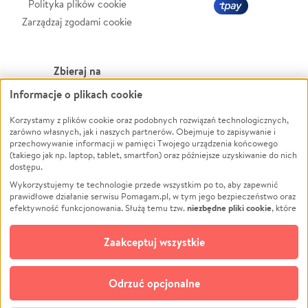
Polityka plików cookie
Zarządzaj zgodami cookie
Zbieraj na
Informacje o plikach cookie
Leczenie
LGBTQ+
Korzystamy z plików cookie oraz podobnych rozwiązań technologicznych,
Zwierzęta
Powódź
zarówno własnych, jak i naszych partnerów. Obejmuje to zapisywanie i
Pożar
Wichura
przechowywanie informacji w pamięci Twojego urządzenia końcowego
(takiego jak np. laptop, tablet, smartfon) oraz późniejsze uzyskiwanie do nich
Ukraina
NGO
dostępu.
Sport
Religia
Wykorzystujemy te technologie przede wszystkim po to, aby zapewnić
Pomoc Finansowa
Edukacja
prawidłowe działanie serwisu Pomagam.pl, w tym jego bezpieczeństwo oraz
niezbędne pliki cookie
efektywność funkcjonowania. Służą temu tzw.
, które
Projekty
Podróż
pozostają zawsze aktywne.
Dowiedz się więcej
Pogrzeb
Impreza
opcjonalnych plików cookie
Dodatkowo, używamy
oraz podobnych
Zaakceptuj wszystkie
Społeczność lokalna
Ochrona środowiska
technologii do celów analitycznych i retargetingowych. Możesz wyrazić
zgodę na ich stosowanie lub jej odmówić. W dowolnym momencie masz
Kultura
Biznes
możliwość zmiany swoich preferencji na stronie „Zarządzaj zgodami cookie”,
Odrzuć opcjonalne
Polski
do której link znajdziesz w stopce serwisu Pomagam.pl. Opcjonalne pliki
cookie wykorzystywane są w następujących celach: