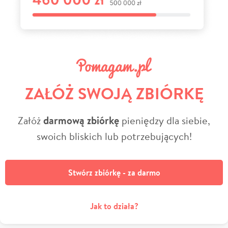
ZAŁÓŻ SWOJĄ ZBIÓRKĘ
Załóż
darmową zbiórkę
pieniędzy dla siebie,
swoich bliskich lub potrzebujących!
Stwórz zbiórkę - za darmo
Jak to działa?