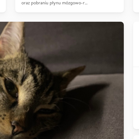
oraz pobraniu płynu mózgowo-r…