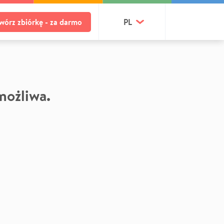
wórz zbiórkę - za darmo
PL
 możliwa.