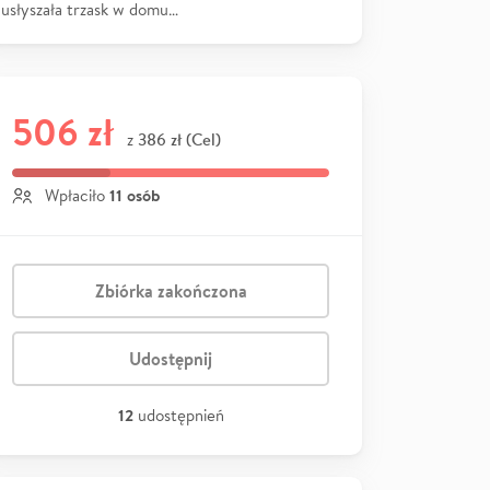
usłyszała trzask w domu…
506 zł
386 zł (Cel)
z
11 osób
Wpłaciło
Zbiórka zakończona
Udostępnij
12
udostępnień