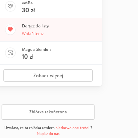
eMBe
30
zł
Dołącz do listy
Wpłać teraz
Magda Siemion
10
zł
Zobacz więcej
Zbiórka zakończona
Uważasz, że ta zbiórka zawiera
niedozwolone treści
?
Napisz do nas