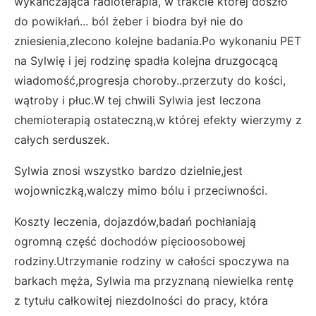
wykańczająca radioterapia, w trakcie której doszło
do powikłań... ból żeber i biodra był nie do
zniesienia,zlecono kolejne badania.Po wykonaniu PET
na Sylwię i jej rodzinę spadła kolejna druzgocącą
wiadomość,progresja choroby..przerzuty do kości,
wątroby i płuc.W tej chwili Sylwia jest leczona
chemioterapią ostateczną,w której efekty wierzymy z
całych serduszek.
Sylwia znosi wszystko bardzo dzielnie,jest
wojowniczką,walczy mimo bólu i przeciwności.
Koszty leczenia, dojazdów,badań pochłaniają
ogromną część dochodów pięcioosobowej
rodziny.Utrzymanie rodziny w całości spoczywa na
barkach męża, Sylwia ma przyznaną niewielka rentę
z tytułu całkowitej niezdolności do pracy, która