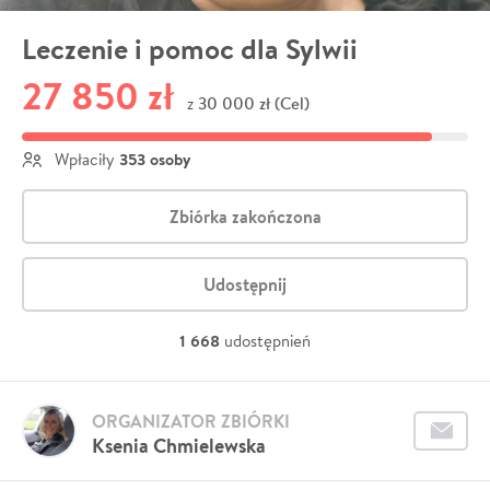
Leczenie i pomoc dla Sylwii
27 850 zł
30 000 zł (Cel)
z
353 osoby
Wpłaciły
Zbiórka zakończona
Udostępnij
1 668
udostępnień
ORGANIZATOR ZBIÓRKI
Ksenia Chmielewska