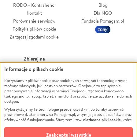
RODO - Kontrahenci
Blog
Kontakt
Dla NGO
Porównanie serwisów
Fundacja Pomagam.pl
Polityka plików cookie
Zarządzaj zgodami cookie
Zbieraj na
Informacje o plikach cookie
Leczenie
LGBTQ+
Zwierzęta
Powódź
Korzystamy z plików cookie oraz podobnych rozwiązań technologicznych,
zarówno własnych, jak i naszych partnerów. Obejmuje to zapisywanie i
Pożar
Wichura
przechowywanie informacji w pamięci Twojego urządzenia końcowego
(takiego jak np. laptop, tablet, smartfon) oraz późniejsze uzyskiwanie do nich
Ukraina
NGO
dostępu.
Sport
Religia
Wykorzystujemy te technologie przede wszystkim po to, aby zapewnić
Pomoc Finansowa
Edukacja
prawidłowe działanie serwisu Pomagam.pl, w tym jego bezpieczeństwo oraz
niezbędne pliki cookie
efektywność funkcjonowania. Służą temu tzw.
, które
Projekty
Podróż
pozostają zawsze aktywne.
Dowiedz się więcej
Pogrzeb
Impreza
opcjonalnych plików cookie
Dodatkowo, używamy
oraz podobnych
Zaakceptuj wszystkie
Społeczność lokalna
Ochrona środowiska