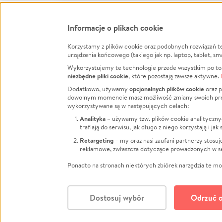
Informacje o plikach cookie
Korzystamy z plików cookie oraz podobnych rozwiązań t
Infor
urządzenia końcowego (takiego jak np. laptop, tablet, sm
Wykorzystujemy te technologie przede wszystkim po to,
Jak to 
niezbędne pliki cookie
, które pozostają zawsze aktywne.
Facebook
Twitter
Instagram
Regula
opcjonalnych plików cookie
Dodatkowo, używamy
oraz p
dowolnym momencie masz możliwość zmiany swoich prefere
Polity
LinkedIn
TikTok
Youtube
wykorzystywane są w następujących celach:
RODO -
Analityka
– używamy tzw. plików cookie analityczny
Kontak
trafiają do serwisu, jak długo z niego korzystają i j
Porówn
Retargeting
– my oraz nasi zaufani partnerzy stosu
reklamowe, zwłaszcza dotyczące prowadzonych w se
Polityk
Zarząd
Ponadto na stronach niektórych zbiórek narzędzia te mog
Dostosuj wybór
Odrzuć o
Polski