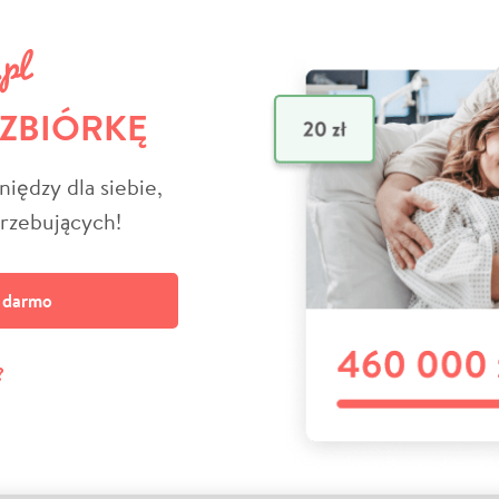
 ZBIÓRKĘ
niędzy dla siebie,
trzebujących!
a darmo
?