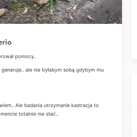
erio
ferował pomocy..
 generuje.. ale nie byłabym sobą gdybym mu
wiem.. Ale badania utrzymanie kastracja to
encie totalnie nie stać..