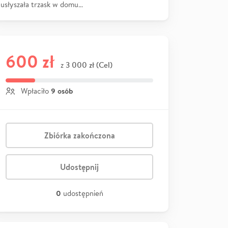
usłyszała trzask w domu…
600 zł
3 000 zł (Cel)
z
9 osób
Wpłaciło
Zbiórka zakończona
Udostępnij
0
udostępnień