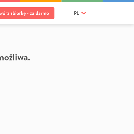
wórz zbiórkę - za darmo
PL
 możliwa.