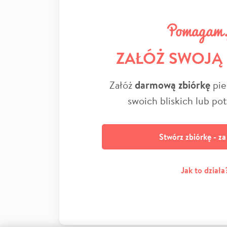
ZAŁÓŻ SWOJĄ
Załóż
darmową zbiórkę
pie
swoich bliskich lub po
Stwórz zbiórkę - z
Jak to działa