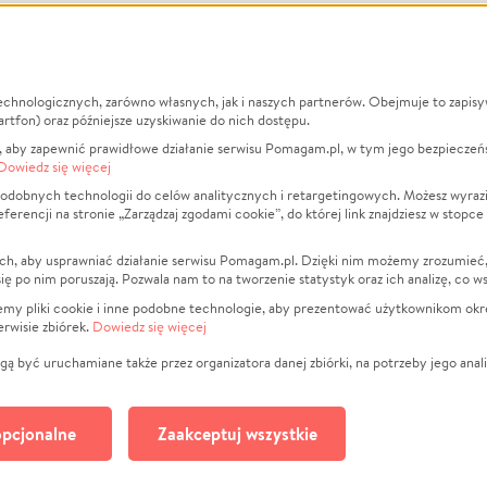
echnologicznych, zarówno własnych, jak i naszych partnerów. Obejmuje to zapis
macje
O nas
Zbieraj n
artfon) oraz późniejsze uzyskiwanie do nich dostępu.
 aby zapewnić prawidłowe działanie serwisu Pomagam.pl, w tym jego bezpieczeń
działa?
Opinie
Leczenie
Dowiedz się więcej
min
Raporty
Zwierzęta
odobnych technologii do celów analitycznych i retargetingowych. Możesz wyrazi
ncji na stronie „Zarządzaj zgodami cookie”, do której link znajdziesz w stopce
ka Prywatności
Za darmo
Pożar
 Kontrahenci
Blog
Ukraina
ch, aby usprawniać działanie serwisu Pomagam.pl. Dzięki nim możemy zrozumieć, j
t
Dla NGO
Sport
ak się po nim poruszają. Pozwala nam to na tworzenie statystyk oraz ich analizę, co w
anie serwisów
Fundacja Pomagam.pl
Pomoc Fi
jemy pliki cookie i inne podobne technologie, aby prezentować użytkownikom okr
rwisie zbiórek.
Dowiedz się więcej
a plików cookie
Projekty
zaj zgodami cookie
Pogrzeb
ą być uruchamiane także przez organizatora danej zbiórki, na potrzeby jego anali
Społeczno
Kultura
pcjonalne
Zaakceptuj wszystkie