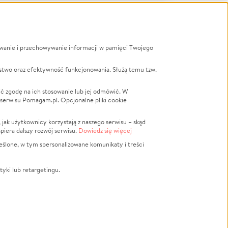
ywanie i przechowywanie informacji w pamięci Twojego
a
stwo oraz efektywność funkcjonowania. Służą temu tzw.
LGBTQ+
Powódź
ć zgodę na ich stosowanie lub jej odmówić. W
 serwisu Pomagam.pl. Opcjonalne pliki cookie
Wichura
NGO
ak użytkownicy korzystają z naszego serwisu – skąd
Religia
spiera dalszy rozwój serwisu.
Dowiedz się więcej
nansowa
Edukacja
eślone, w tym spersonalizowane komunikaty i treści
Podróż
Impreza
tyki lub retargetingu.
ść lokalna
Ochrona środowiska
Biznes