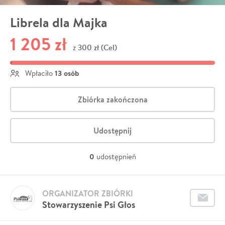
Librela dla Majka
1 205 zł
300 zł (Cel)
z
13 osób
Wpłaciło
Zbiórka zakończona
Udostępnij
0
udostępnień
ORGANIZATOR ZBIÓRKI
Stowarzyszenie Psi Głos