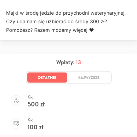
Majki w środę jedzie do przychodni weterynaryjnej.
Czy uda nam się uzbierać do środy 300 zł?
Pomożesz? Razem możemy więcej ♥️
Wpłaty:
13
OSTATNIE
NAJWYŻSZE
Kid
500
zł
Kid
100
zł