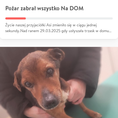
Pożar zabrał wszystko Na DOM
Życie naszej przyjaciółki Asi zmieniło się w ciągu jednej
sekundy.Nad ranem 29.03.2025 gdy usłyszała trzask w domu…