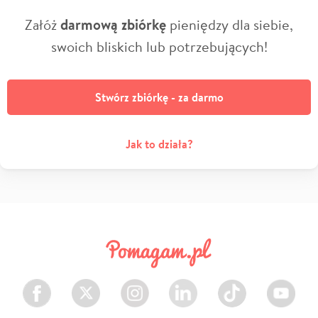
Załóż
darmową zbiórkę
pieniędzy dla siebie,
swoich bliskich lub potrzebujących!
Stwórz zbiórkę - za darmo
Jak to działa?
Facebook
Twitter
Instagram
LinkedIn
TikTok
Youtube