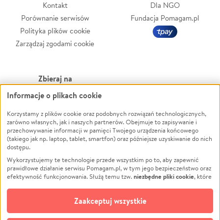
Kontakt
Dla NGO
Porównanie serwisów
Fundacja Pomagam.pl
Polityka plików cookie
Zarządzaj zgodami cookie
Zbieraj na
Informacje o plikach cookie
Leczenie
LGBTQ+
Zwierzęta
Powódź
Korzystamy z plików cookie oraz podobnych rozwiązań technologicznych,
zarówno własnych, jak i naszych partnerów. Obejmuje to zapisywanie i
Pożar
Wichura
przechowywanie informacji w pamięci Twojego urządzenia końcowego
(takiego jak np. laptop, tablet, smartfon) oraz późniejsze uzyskiwanie do nich
Ukraina
NGO
dostępu.
Sport
Religia
Wykorzystujemy te technologie przede wszystkim po to, aby zapewnić
Pomoc Finansowa
Edukacja
prawidłowe działanie serwisu Pomagam.pl, w tym jego bezpieczeństwo oraz
niezbędne pliki cookie
efektywność funkcjonowania. Służą temu tzw.
, które
Projekty
Podróż
pozostają zawsze aktywne.
Dowiedz się więcej
Pogrzeb
Impreza
opcjonalnych plików cookie
Dodatkowo, używamy
oraz podobnych
Zaakceptuj wszystkie
Społeczność lokalna
Ochrona środowiska
technologii do celów analitycznych i retargetingowych. Możesz wyrazić
zgodę na ich stosowanie lub jej odmówić. W dowolnym momencie masz
Kultura
Biznes