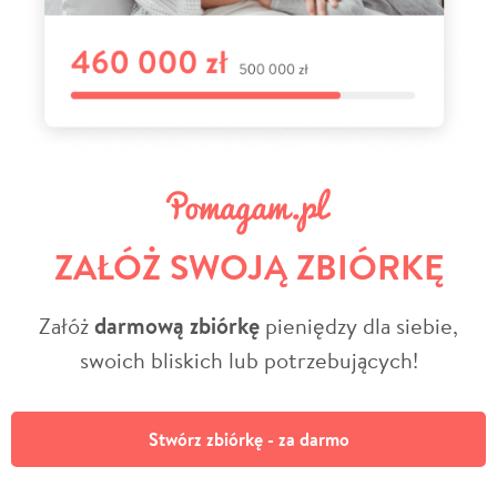
ZAŁÓŻ SWOJĄ ZBIÓRKĘ
Załóż
darmową zbiórkę
pieniędzy dla siebie,
swoich bliskich lub potrzebujących!
Stwórz zbiórkę - za darmo