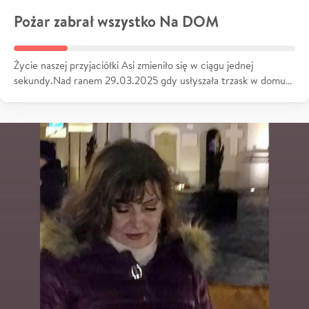
Pożar zabrał wszystko Na DOM
Życie naszej przyjaciółki Asi zmieniło się w ciągu jednej
sekundy.Nad ranem 29.03.2025 gdy usłyszała trzask w domu…