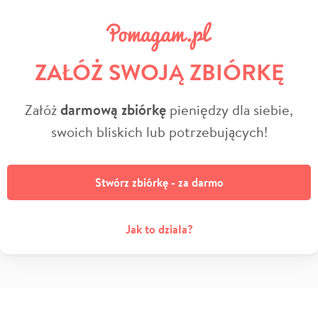
ZAŁÓŻ SWOJĄ ZBIÓRKĘ
Załóż
darmową zbiórkę
pieniędzy dla siebie,
swoich bliskich lub potrzebujących!
Stwórz zbiórkę - za darmo
Jak to działa?