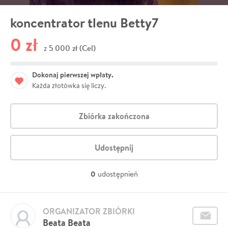
koncentrator tlenu Betty7
0 zł
5 000 zł (Cel)
z
Dokonaj pierwszej wpłaty.
Każda złotówka się liczy.
Zbiórka zakończona
Udostępnij
0
udostępnień
ORGANIZATOR ZBIÓRKI
Beata Beata