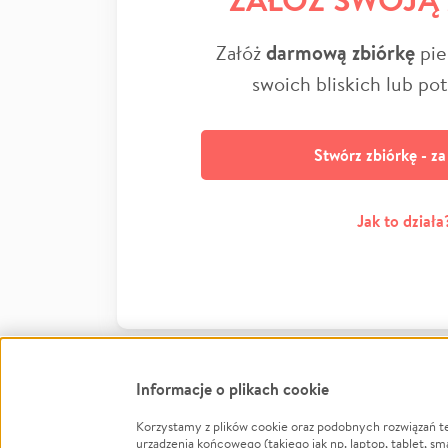
Załóż
darmową zbiórkę
pie
swoich bliskich lub po
Stwórz zbiórkę - z
Jak to działa
Informacje o plikach cookie
Korzystamy z plików cookie oraz podobnych rozwiązań t
Infor
urządzenia końcowego (takiego jak np. laptop, tablet, sm