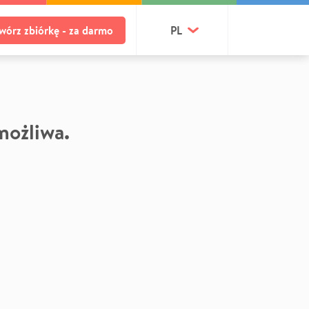
wórz zbiórkę - za darmo
PL
 możliwa.