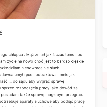
ć
ego chłopca . Mąż zmarł jakiś czas temu i od
am życie na nowo choć jest to bardzo ciężkie
szkodziłam nieodwracalnie słuch .
odawca umył ręce , potraktowali mnie jak
okraść … do sądu aby wygrać sprawę
u sprzed rozpoczęcia pracy jako dowód ze
ie posiadam także sprawę mogłabym przegrać.
 potrzebuje aparaty słuchowe aby podjąć pracę