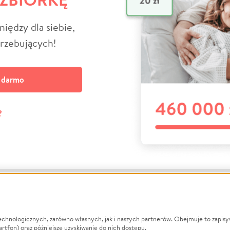
niędzy dla siebie,
trzebujących!
a darmo
?
echnologicznych, zarówno własnych, jak i naszych partnerów. Obejmuje to zapis
macje
O nas
Zbieraj n
artfon) oraz późniejsze uzyskiwanie do nich dostępu.