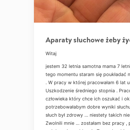
Aparaty słuchowe żeby ży
Witaj
jestem 32 letnia samotna mama 7 letni
tego momentu staram się poukładać n
. W pracy w której pracowałam 6 lat u
Uszkodzenie średniego stopnia . Prac
człowieka który chce ich oszukać i 
potrzebowałabym dobre wyniki słuch
słuch był zdrowy … niestety takich n
Zwolnili mnie … zostałam bez pracy ,