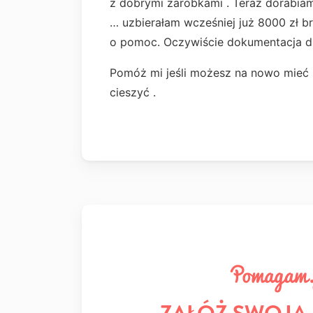
z dobrymi zarobkami . Teraz dorabiam j
… uzbierałam wcześniej już 8000 zł b
o pomoc. Oczywiście dokumentacja dl
Pomóż mi jeśli możesz na nowo mieć 
cieszyć .
ZAŁÓŻ SWOJĄ