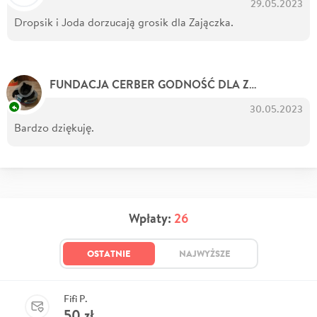
29.05.2023
Dropsik i Joda dorzucają grosik dla Zajączka.
- O
FUNDACJA CERBER GODNOŚĆ DLA ZWIERZĄT
30.05.2023
Bardzo dziękuję.
Wpłaty:
26
OSTATNIE
NAJWYŻSZE
Fifi P.
50
zł