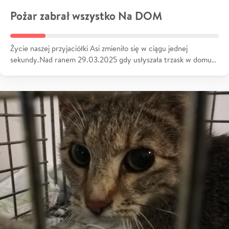
Pożar zabrał wszystko Na DOM
Życie naszej przyjaciółki Asi zmieniło się w ciągu jednej
sekundy.Nad ranem 29.03.2025 gdy usłyszała trzask w domu…