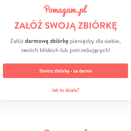
ZAŁÓŻ SWOJĄ ZBIÓRKĘ
Załóż
darmową zbiórkę
pieniędzy dla siebie,
swoich bliskich lub potrzebujących!
Stwórz zbiórkę - za darmo
Jak to działa?