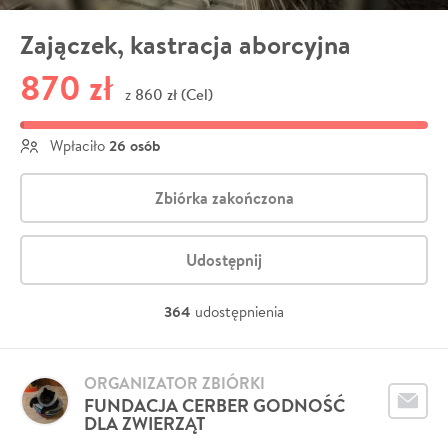
Zajączek, kastracja aborcyjna
870 zł
860 zł (Cel)
z
26 osób
Wpłaciło
Zbiórka zakończona
Udostępnij
364
udostępnienia
ORGANIZATOR ZBIÓRKI
FUNDACJA CERBER GODNOŚĆ
DLA ZWIERZĄT