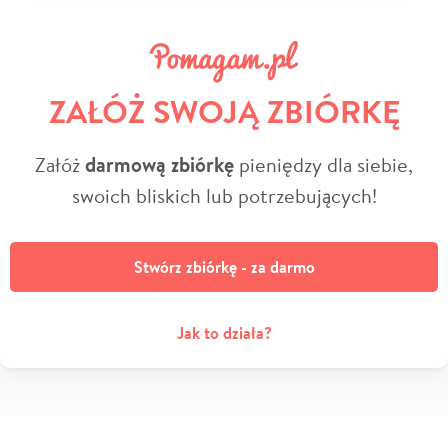
ZAŁÓŻ SWOJĄ ZBIÓRKĘ
Załóż
darmową zbiórkę
pieniędzy dla siebie,
swoich bliskich lub potrzebujących!
Stwórz zbiórkę - za darmo
Jak to działa?