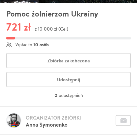
Pomoc żołnierzom Ukrainy
721 zł
10 000 zł (Cel)
z
10 osób
Wpłaciło
Zbiórka zakończona
Udostępnij
0
udostępnień
ORGANIZATOR ZBIÓRKI
Anna Symonenko