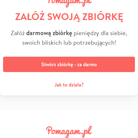
ZAŁÓŻ SWOJĄ ZBIÓRKĘ
Załóż
darmową zbiórkę
pieniędzy dla siebie,
swoich bliskich lub potrzebujących!
Stwórz zbiórkę - za darmo
Jak to działa?