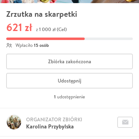
Zrzutka na skarpetki
621 zł
1 000 zł (Cel)
z
15 osób
Wpłaciło
Zbiórka zakończona
Udostępnij
1
udostępnienie
ORGANIZATOR ZBIÓRKI
Karolina Przybylska