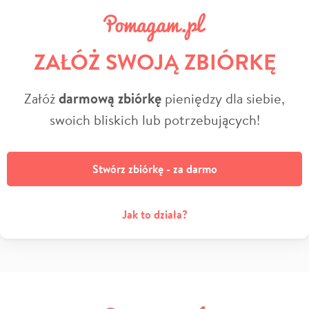
ZAŁÓŻ SWOJĄ ZBIÓRKĘ
Załóż
darmową zbiórkę
pieniędzy dla siebie,
swoich bliskich lub potrzebujących!
Stwórz zbiórkę - za darmo
Jak to działa?