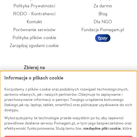
Polityka Prywatności
Za darmo
RODO - Kontrahenci
Blog
Kontakt
Dla NGO
Porównanie serwisów
Fundacja Pomagam.pl
Polityka plików cookie
Zarządzaj zgodami cookie
Zbieraj na
Informacje o plikach cookie
Leczenie
LGBTQ+
Korzystamy z plików cookie oraz podobnych rozwiązań technologicznych,
Zwierzęta
Powódź
zarówno własnych, jak i naszych partnerów. Obejmuje to zapisywanie i
Pożar
Wichura
przechowywanie informacji w pamięci Twojego urządzenia końcowego
(takiego jak np. laptop, tablet, smartfon) oraz późniejsze uzyskiwanie do nich
Ukraina
NGO
dostępu.
Sport
Religia
Wykorzystujemy te technologie przede wszystkim po to, aby zapewnić
Pomoc Finansowa
Edukacja
prawidłowe działanie serwisu Pomagam.pl, w tym jego bezpieczeństwo oraz
niezbędne pliki cookie
efektywność funkcjonowania. Służą temu tzw.
, które
Projekty
Podróż
pozostają zawsze aktywne.
Dowiedz się więcej