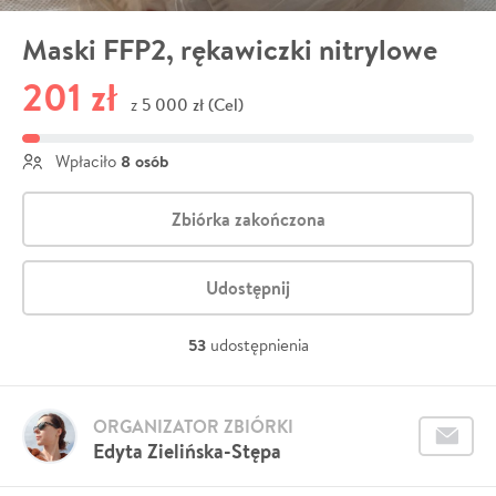
Maski FFP2, rękawiczki nitrylowe
201 zł
5 000 zł (Cel)
z
8 osób
Wpłaciło
Zbiórka zakończona
Udostępnij
53
udostępnienia
ORGANIZATOR ZBIÓRKI
Edyta Zielińska-Stępa