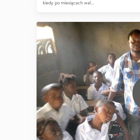
kiedy po miesiącach wal…