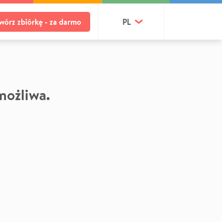
wórz zbiórkę - za darmo
PL
 możliwa.