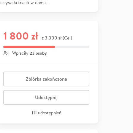
usłyszała trzask w domu…
1 800 zł
3 000 zł (Cel)
z
23 osoby
Wpłaciły
Zbiórka zakończona
Udostępnij
111
udostępnień