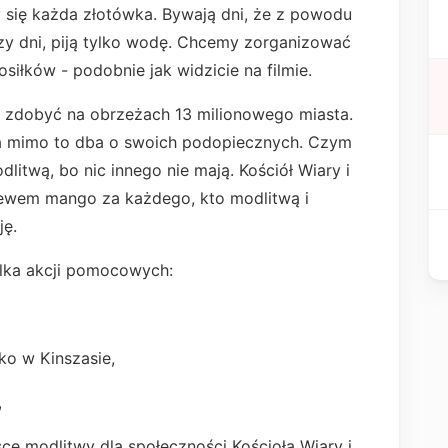
 się każda złotówka. Bywają dni, że z powodu
zy dni, piją tylko wodę. Chcemy zorganizować
siłków - podobnie jak widzicie na filmie.
ą zdobyć na obrzeżach 13 milionowego miasta.
 a mimo to dba o swoich podopiecznych. Czym
itwą, bo nic innego nie mają. Kościół Wiary i
zewem mango za każdego, kto modlitwą i
ję.
kilka akcji pomocowych:
ko w Kinszasie,
,
sce modlitwy dla społeczności Kościoła Wiary i