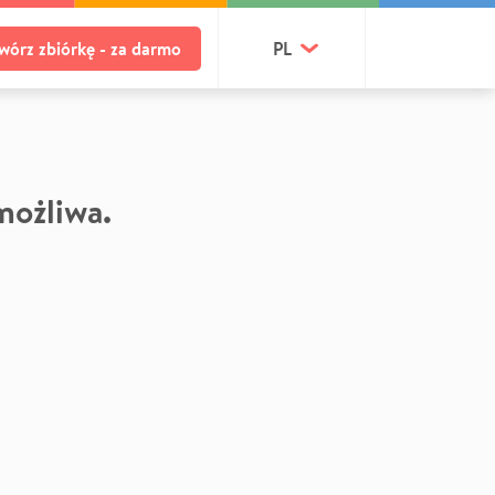
wórz zbiórkę - za darmo
PL
 możliwa.