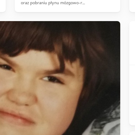
oraz pobraniu płynu mózgowo-r…