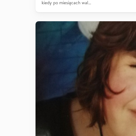
kiedy po miesiącach wal…