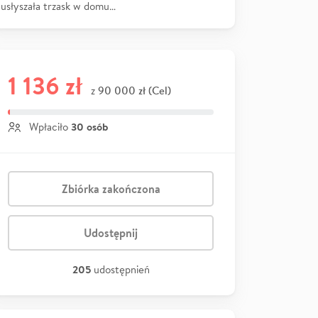
usłyszała trzask w domu…
1 136 zł
90 000 zł (Cel)
z
30 osób
Wpłaciło
Zbiórka zakończona
Udostępnij
205
udostępnień