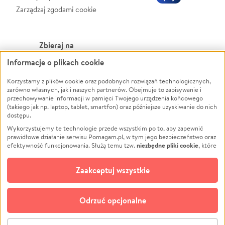
Zarządzaj zgodami cookie
Zbieraj na
Informacje o plikach cookie
Leczenie
LGBTQ+
Korzystamy z plików cookie oraz podobnych rozwiązań technologicznych,
Zwierzęta
Powódź
zarówno własnych, jak i naszych partnerów. Obejmuje to zapisywanie i
Pożar
Wichura
przechowywanie informacji w pamięci Twojego urządzenia końcowego
(takiego jak np. laptop, tablet, smartfon) oraz późniejsze uzyskiwanie do nich
Ukraina
NGO
dostępu.
Sport
Religia
Wykorzystujemy te technologie przede wszystkim po to, aby zapewnić
Pomoc Finansowa
Edukacja
prawidłowe działanie serwisu Pomagam.pl, w tym jego bezpieczeństwo oraz
niezbędne pliki cookie
efektywność funkcjonowania. Służą temu tzw.
, które
Projekty
Podróż
pozostają zawsze aktywne.
Dowiedz się więcej
Pogrzeb
Impreza
opcjonalnych plików cookie
Dodatkowo, używamy
oraz podobnych
Zaakceptuj wszystkie
Społeczność lokalna
Ochrona środowiska
technologii do celów analitycznych i retargetingowych. Możesz wyrazić
zgodę na ich stosowanie lub jej odmówić. W dowolnym momencie masz
Kultura
Biznes
możliwość zmiany swoich preferencji na stronie „Zarządzaj zgodami cookie”,
Odrzuć opcjonalne
Polski
do której link znajdziesz w stopce serwisu Pomagam.pl. Opcjonalne pliki
cookie wykorzystywane są w następujących celach:
© CROWDING SP. Z O.O.
Analityka
– używamy tzw. plików cookie analitycznych, aby usprawniać