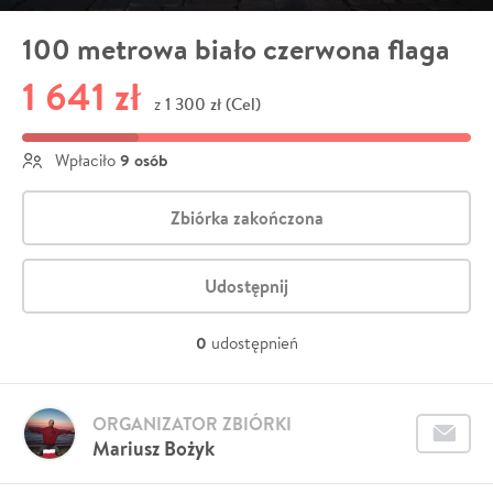
100 metrowa biało czerwona flaga
1 641 zł
1 300 zł (Cel)
z
9 osób
Wpłaciło
Zbiórka zakończona
Udostępnij
0
udostępnień
ORGANIZATOR ZBIÓRKI
Mariusz Bożyk