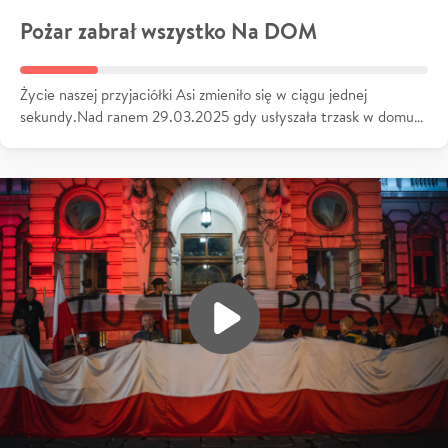
Pożar zabrał wszystko Na DOM
Życie naszej przyjaciółki Asi zmieniło się w ciągu jednej
sekundy.Nad ranem 29.03.2025 gdy usłyszała trzask w domu…