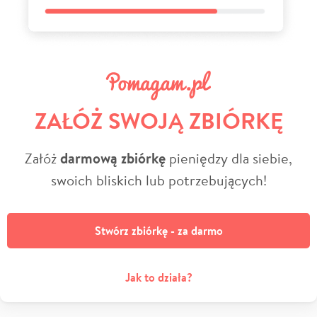
ZAŁÓŻ SWOJĄ ZBIÓRKĘ
Załóż
darmową zbiórkę
pieniędzy dla siebie,
swoich bliskich lub potrzebujących!
Stwórz zbiórkę - za darmo
Jak to działa?