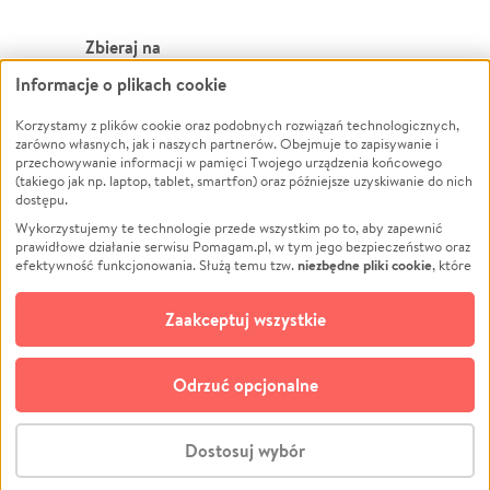
Zbieraj na
Informacje o plikach cookie
Leczenie
LGBTQ+
Zwierzęta
Powódź
Korzystamy z plików cookie oraz podobnych rozwiązań technologicznych,
zarówno własnych, jak i naszych partnerów. Obejmuje to zapisywanie i
Pożar
Wichura
przechowywanie informacji w pamięci Twojego urządzenia końcowego
(takiego jak np. laptop, tablet, smartfon) oraz późniejsze uzyskiwanie do nich
Ukraina
NGO
dostępu.
Sport
Religia
Wykorzystujemy te technologie przede wszystkim po to, aby zapewnić
Pomoc Finansowa
Edukacja
prawidłowe działanie serwisu Pomagam.pl, w tym jego bezpieczeństwo oraz
niezbędne pliki cookie
efektywność funkcjonowania. Służą temu tzw.
, które
Projekty
Podróż
pozostają zawsze aktywne.
Dowiedz się więcej
Pogrzeb
Impreza
opcjonalnych plików cookie
Dodatkowo, używamy
oraz podobnych
Zaakceptuj wszystkie
Społeczność lokalna
Ochrona środowiska
technologii do celów analitycznych i retargetingowych. Możesz wyrazić
zgodę na ich stosowanie lub jej odmówić. W dowolnym momencie masz
Kultura
Biznes
możliwość zmiany swoich preferencji na stronie „Zarządzaj zgodami cookie”,
Odrzuć opcjonalne
Polski
do której link znajdziesz w stopce serwisu Pomagam.pl. Opcjonalne pliki
cookie wykorzystywane są w następujących celach:
© CROWDING SP. Z O.O.
Analityka
– używamy tzw. plików cookie analitycznych, aby usprawniać
Dostosuj wybór
działanie serwisu Pomagam.pl. Dzięki nim możemy zrozumieć, jak
użytkownicy korzystają z naszego serwisu – skąd trafiają do serwisu, jak
Stwórz zbiórkę - za darmo
długo z niego korzystają i jak się po nim poruszają. Pozwala nam to na