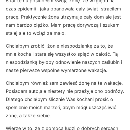
5 lat temu poślubiłem swoją żonę. Ze względu na
czas epidemii , jaka opanowała cały świat straciłem
pracę. Praktycznie żona utrzymuje cały dom ale jest
nam bardzo ciężko. Mam pracę dorywczą i szukam
stałej ale to wciąż za mało.
Chciałbym zrobić żonie niespodziankę za to, że
mnie kocha i stara się wszystko spiąć w całość. Tą
niespodzianką byłoby odnowienie naszych zaślubin i
nasze pierwsze wspólne wymarzone wakacje.
Chciałbym również sam zawieść żonę na te wakacje.
Posiadam auto,ale niestety nie przeżyje ono podróży.
Dlatego chciałbym ślicznie Was kochani prosić o
spełnienie moich marzeń, abym mógł uszczęśliwić
żonę, a także siebie.
Wierzę w to, że z pomocą ludzi o dobrych sercach