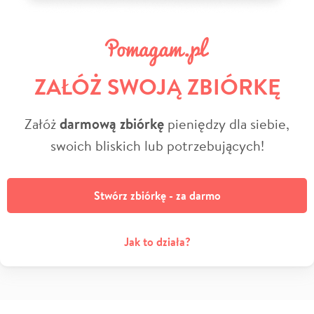
ZAŁÓŻ SWOJĄ ZBIÓRKĘ
Załóż
darmową zbiórkę
pieniędzy dla siebie,
swoich bliskich lub potrzebujących!
Stwórz zbiórkę - za darmo
Jak to działa?