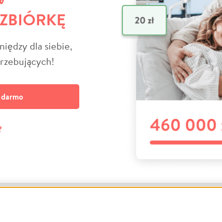
 ZBIÓRKĘ
niędzy dla siebie,
trzebujących!
a darmo
?