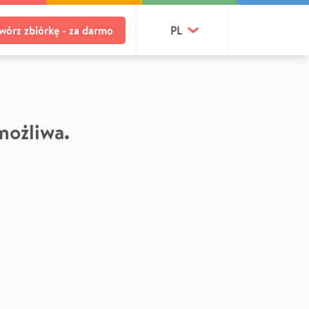
wórz zbiórkę - za darmo
PL
 możliwa.