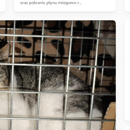
oraz pobraniu płynu mózgowo-r…