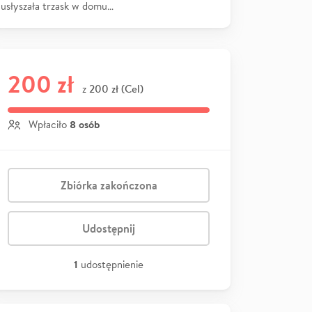
usłyszała trzask w domu…
200 zł
200 zł (Cel)
z
8 osób
Wpłaciło
Zbiórka zakończona
Udostępnij
1
udostępnienie