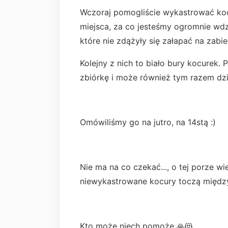
Wczoraj pomogliście wykastrować koc
miejsca, za co jesteśmy ogromnie wdzi
które nie zdążyły się załapać na zabi
Kolejny z nich to biało bury kocurek.
zbiórkę i może również tym razem dzi
Omówiliśmy go na jutro, na 14stą :)
Nie ma na co czekać..., o tej porze wie
niewykastrowane kocury toczą między
Kto może niech pomoże 🙏😻