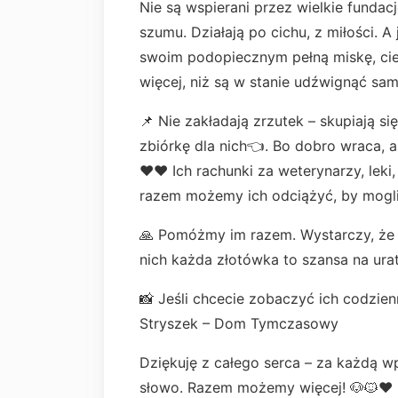
Nie są wspierani przez wielkie fundacje
szumu. Działają po cichu, z miłości. 
swoim podopiecznym pełną miskę, ciepł
więcej, niż są w stanie udźwignąć sami
📌 Nie zakładają zrzutek – skupiają si
zbiórkę dla nich👈. Bo dobro wraca, a
♥️♥️ Ich rachunki za weterynarzy, lek
razem możemy ich odciążyć, by mogli
🙏 Pomóżmy im razem. Wystarczy, że 
nich każda złotówka to szansa na ura
📸 Jeśli chcecie zobaczyć ich codzien
Stryszek – Dom Tymczasowy
Dziękuję z całego serca – za każdą w
słowo. Razem możemy więcej! 🐶🐱❤️