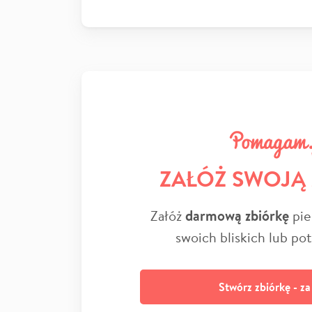
ZAŁÓŻ SWOJĄ
Załóż
darmową zbiórkę
pie
swoich bliskich lub po
Stwórz zbiórkę - z