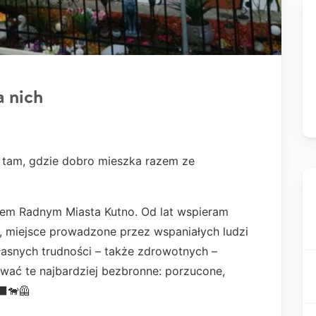
a nich
tam, gdzie dobro mieszka razem ze
tem Radnym Miasta Kutno. Od lat wspieram
 miejsce prowadzone przez wspaniałych ludzi
asnych trudności – także zdrowotnych –
ować te najbardziej bezbronne: porzucone,
⬛🐕‍🦺