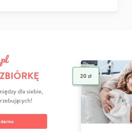
 ZBIÓRKĘ
niędzy dla siebie,
trzebujących!
a darmo