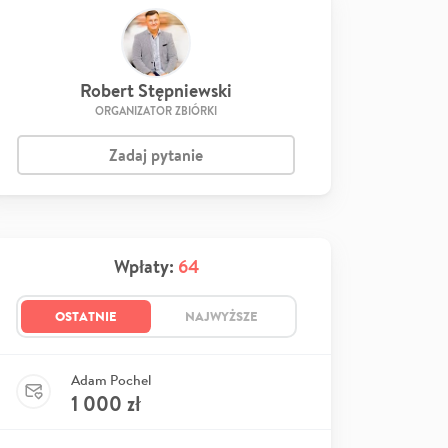
Robert Stępniewski
ORGANIZATOR ZBIÓRKI
Zadaj pytanie
Wpłaty:
64
OSTATNIE
NAJWYŻSZE
Adam Pochel
1 000
zł