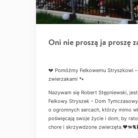
Oni nie proszą ja proszę z
💔 Pomóżmy Felkowemu Stryszkowi – 
zwierzakami 🐾
Nazywam się Robert Stępniewski, jes
Felkowy Stryszek – Dom Tymczasowy,
o ogromnych sercach, którzy mimo wł
poświęcają swoje życie i dom, by rat
chore i skrzywdzone zwierzęta.♥️🦮🐈‍