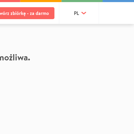
wórz zbiórkę - za darmo
PL
 możliwa.