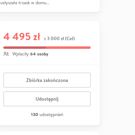
usłyszała trzask w domu…
4 495 zł
3 000 zł (Cel)
z
64 osoby
Wpłaciły
Zbiórka zakończona
Udostępnij
130
udostępnień