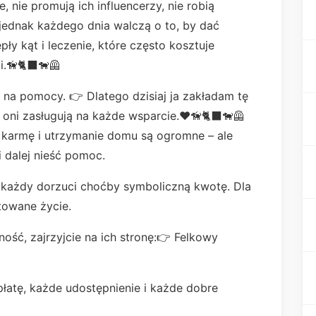
, nie promują ich influencerzy, nie robią
A jednak każdego dnia walczą o to, by dać
y kąt i leczenie, które często kosztuje
.🦮🐈‍⬛🐕‍🦺
ę na pomocy. 👉 Dlatego dzisiaj ja zakładam tę
 oni zasługują na każde wsparcie.♥️🦮🐈‍⬛🐕‍🦺
i, karmę i utrzymanie domu są ogromne – ale
 dalej nieść pomoc.
każdy dorzuci choćby symboliczną kwotę. Dla
towane życie.
ność, zajrzyjcie na ich stronę:👉 Felkowy
płatę, każde udostępnienie i każde dobre