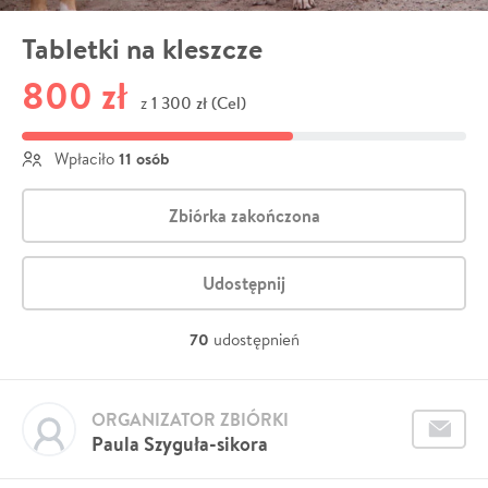
Tabletki na kleszcze
800 zł
1 300 zł (Cel)
z
11 osób
Wpłaciło
Zbiórka zakończona
Udostępnij
70
udostępnień
ORGANIZATOR ZBIÓRKI
Paula Szyguła-sikora