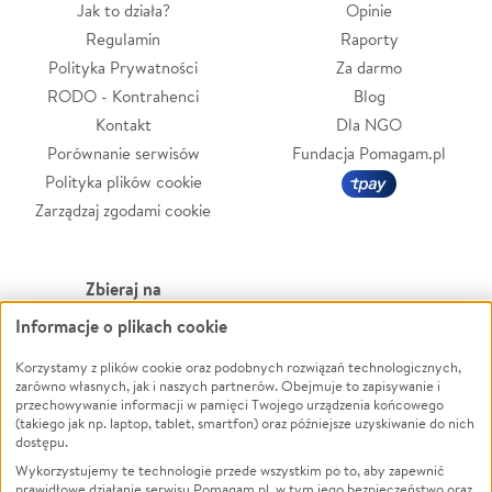
Jak to działa?
Opinie
Regulamin
Raporty
Polityka Prywatności
Za darmo
RODO - Kontrahenci
Blog
Kontakt
Dla NGO
Porównanie serwisów
Fundacja Pomagam.pl
Polityka plików cookie
Zarządzaj zgodami cookie
Zbieraj na
Informacje o plikach cookie
Leczenie
LGBTQ+
Zwierzęta
Powódź
Korzystamy z plików cookie oraz podobnych rozwiązań technologicznych,
zarówno własnych, jak i naszych partnerów. Obejmuje to zapisywanie i
Pożar
Wichura
przechowywanie informacji w pamięci Twojego urządzenia końcowego
(takiego jak np. laptop, tablet, smartfon) oraz późniejsze uzyskiwanie do nich
Ukraina
NGO
dostępu.
Sport
Religia
Wykorzystujemy te technologie przede wszystkim po to, aby zapewnić
Pomoc Finansowa
Edukacja
prawidłowe działanie serwisu Pomagam.pl, w tym jego bezpieczeństwo oraz