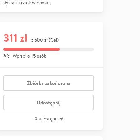
usłyszała trzask w domu…
311 zł
500 zł (Cel)
z
15 osób
Wpłaciło
Zbiórka zakończona
Udostępnij
0
udostępnień