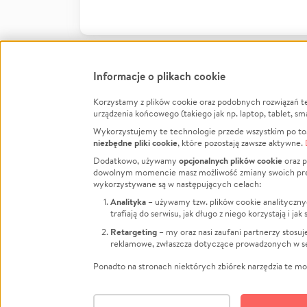
Informacje o plikach cookie
Korzystamy z plików cookie oraz podobnych rozwiązań t
Infor
urządzenia końcowego (takiego jak np. laptop, tablet, sm
Wykorzystujemy te technologie przede wszystkim po to,
Jak to 
niezbędne pliki cookie
, które pozostają zawsze aktywne.
Facebook
Twitter
Instagram
Regula
opcjonalnych plików cookie
Dodatkowo, używamy
oraz p
dowolnym momencie masz możliwość zmiany swoich prefere
Polity
LinkedIn
TikTok
Youtube
wykorzystywane są w następujących celach:
RODO -
Analityka
– używamy tzw. plików cookie analityczny
Kontak
trafiają do serwisu, jak długo z niego korzystają i j
Porówn
Retargeting
– my oraz nasi zaufani partnerzy stosu
reklamowe, zwłaszcza dotyczące prowadzonych w se
Polityk
Zarząd
Ponadto na stronach niektórych zbiórek narzędzia te mog