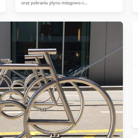
oraz pobraniu płynu mózgowo-r…