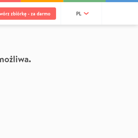
wórz zbiórkę - za darmo
PL
 możliwa.