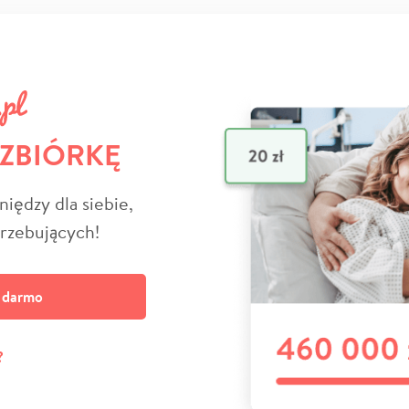
 ZBIÓRKĘ
niędzy dla siebie,
trzebujących!
a darmo
?