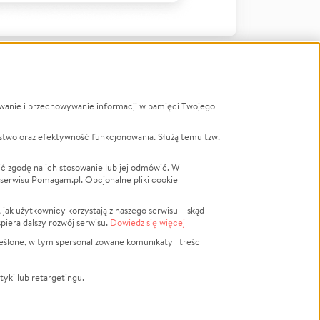
ywanie i przechowywanie informacji w pamięci Twojego
a
stwo oraz efektywność funkcjonowania. Służą temu tzw.
LGBTQ+
Powódź
ć zgodę na ich stosowanie lub jej odmówić. W
 serwisu Pomagam.pl. Opcjonalne pliki cookie
Wichura
NGO
ak użytkownicy korzystają z naszego serwisu – skąd
Religia
spiera dalszy rozwój serwisu.
Dowiedz się więcej
nansowa
Edukacja
eślone, w tym spersonalizowane komunikaty i treści
Podróż
Impreza
tyki lub retargetingu.
ść lokalna
Ochrona środowiska
Biznes