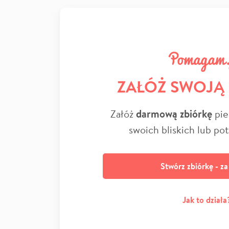
ZAŁÓŻ SWOJĄ
Załóż
darmową zbiórkę
pie
swoich bliskich lub po
Stwórz zbiórkę - z
Jak to działa