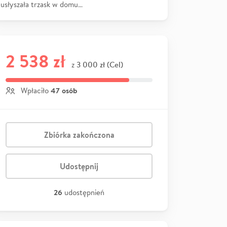
usłyszała trzask w domu…
2 538 zł
3 000 zł (Cel)
z
47 osób
Wpłaciło
Zbiórka zakończona
Udostępnij
26
udostępnień