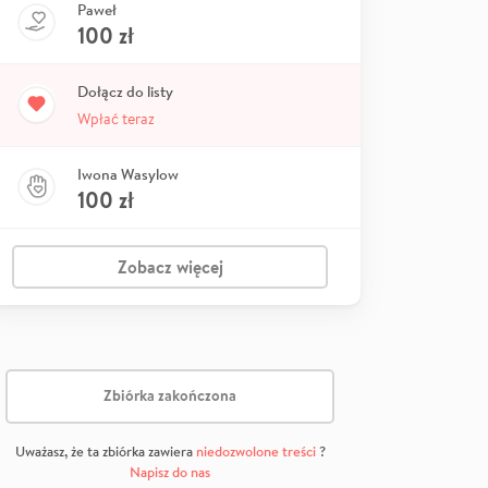
Paweł
100
zł
Dołącz do listy
Wpłać teraz
Iwona Wasylow
100
zł
Zobacz więcej
Zbiórka zakończona
Uważasz, że ta zbiórka zawiera
niedozwolone treści
?
Napisz do nas