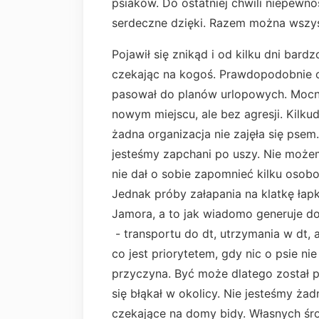
psiaków. Do ostatniej chwili niepewno
serdeczne dzięki. Razem można wszy
Pojawił się znikąd i od kilku dni bar
czekając na kogoś. Prawdopodobnie of
pasował do planów urlopowych. Mocn
nowym miejscu, ale bez agresji. Kilkud
żadna organizacja nie zajęła się pse
jesteśmy zapchani po uszy. Nie możemy.
nie dał o sobie zapomnieć kilku osobo
Jednak próby załapania na klatkę łap
Jamora, a to jak wiadomo generuje do
- transportu do dt, utrzymania w dt, a
co jest priorytetem, gdy nic o psie nie
przyczyna. Być może dlatego został 
się błąkał w okolicy. Nie jesteśmy ża
czekające na domy bidy. Własnych śro