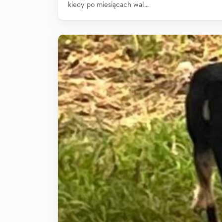
kiedy po miesiącach wal…