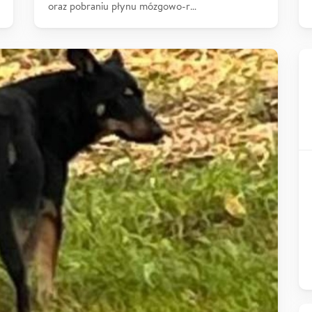
oraz pobraniu płynu mózgowo-r…