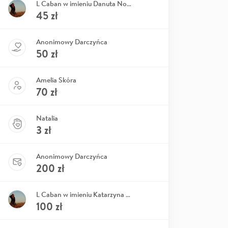
L Caban w imieniu Danuta Nowakowska
45
zł
Anonimowy Darczyńca
50
zł
Amelia Skóra
70
zł
Natalia
3
zł
Anonimowy Darczyńca
200
zł
L Caban w imieniu Katarzyna M.
100
zł