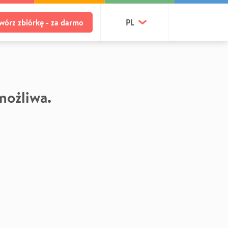
wórz zbiórkę - za darmo
PL
 możliwa.