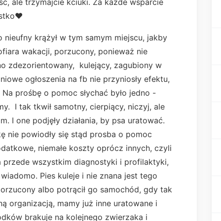
ść, ale trzymajcie kciuki. Za każde wsparcie
stko❤️
dzo nieufny krążył w tym samym miejscu, jakby
iara wakacji, porzucony, ponieważ nie
o zdezorientowany, kulejący, zagubiony w
niowe ogłoszenia na fb nie przyniosły efektu,
m. Na prośbę o pomoc słychać było jedno -
 I tak tkwił samotny, cierpiący, niczyj, ale
m. I one podjęły działania, by psa uratować.
kę nie powiodły się stąd prosba o pomoc
datkowe, niemałe koszty oprócz innych, czyli
 przede wszystkim diagnostyki i profilaktyki,
 wiadomo. Pies kuleje i nie znana jest tego
porzucony albo potrącił go samochód, gdy tak
dną organizacją, mamy już inne uratowane i
dków brakuje na kolejnego zwierzaka i