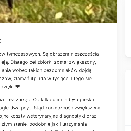
c
omów tymczasowych. Są obrazem nieszczęścia -
eją. Dlatego cel zbiórki został zwiększony,
łania wobec takich bezdomniaków dojdą
zów, złamań itp. idą w tysiące. I tego się
dzięki ❤️
ia. Też znikąd. Od kilku dni nie było pieska.
nagle dwa psy... Stąd konieczność zwiększenia
ójne koszty weterynaryjne diagnostyki oraz
w złym stanie, podobnie jak i utrzymania