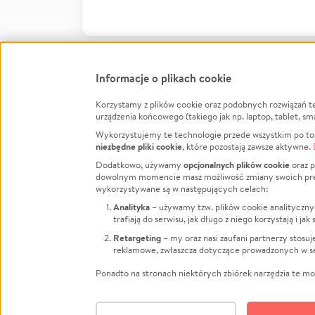
Informacje o plikach cookie
Korzystamy z plików cookie oraz podobnych rozwiązań t
Infor
urządzenia końcowego (takiego jak np. laptop, tablet, sm
Wykorzystujemy te technologie przede wszystkim po to,
Jak to 
niezbędne pliki cookie
, które pozostają zawsze aktywne.
Facebook
Twitter
Instagram
Regula
opcjonalnych plików cookie
Dodatkowo, używamy
oraz p
dowolnym momencie masz możliwość zmiany swoich prefere
Polity
LinkedIn
TikTok
Youtube
wykorzystywane są w następujących celach:
RODO -
Analityka
– używamy tzw. plików cookie analityczny
Kontak
trafiają do serwisu, jak długo z niego korzystają i j
Porówn
Retargeting
– my oraz nasi zaufani partnerzy stosu
reklamowe, zwłaszcza dotyczące prowadzonych w se
Polityk
Zarząd
Ponadto na stronach niektórych zbiórek narzędzia te mog