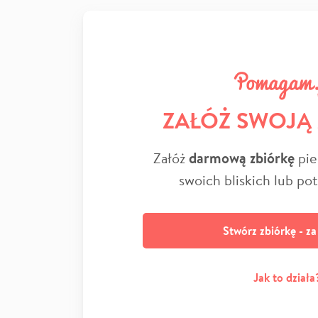
ZAŁÓŻ SWOJĄ
Załóż
darmową zbiórkę
pie
swoich bliskich lub po
Stwórz zbiórkę - z
Jak to działa