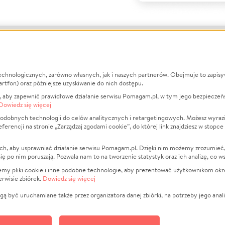
echnologicznych, zarówno własnych, jak i naszych partnerów. Obejmuje to zapis
macje
O nas
Zbieraj n
artfon) oraz późniejsze uzyskiwanie do nich dostępu.
 aby zapewnić prawidłowe działanie serwisu Pomagam.pl, w tym jego bezpieczeń
działa?
Opinie
Leczenie
Dowiedz się więcej
min
Raporty
Zwierzęta
odobnych technologii do celów analitycznych i retargetingowych. Możesz wyrazi
ncji na stronie „Zarządzaj zgodami cookie”, do której link znajdziesz w stopce
ka Prywatności
Za darmo
Pożar
 Kontrahenci
Blog
Ukraina
ch, aby usprawniać działanie serwisu Pomagam.pl. Dzięki nim możemy zrozumieć, j
t
Dla NGO
Sport
ak się po nim poruszają. Pozwala nam to na tworzenie statystyk oraz ich analizę, co w
anie serwisów
Fundacja Pomagam.pl
Pomoc Fi
jemy pliki cookie i inne podobne technologie, aby prezentować użytkownikom okr
rwisie zbiórek.
Dowiedz się więcej
a plików cookie
Projekty
zaj zgodami cookie
Pogrzeb
ą być uruchamiane także przez organizatora danej zbiórki, na potrzeby jego anali
Społeczno
Kultura