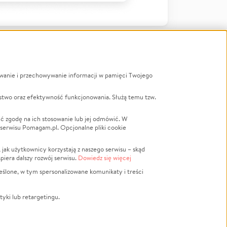
ywanie i przechowywanie informacji w pamięci Twojego
a
stwo oraz efektywność funkcjonowania. Służą temu tzw.
LGBTQ+
Powódź
ć zgodę na ich stosowanie lub jej odmówić. W
 serwisu Pomagam.pl. Opcjonalne pliki cookie
Wichura
NGO
ak użytkownicy korzystają z naszego serwisu – skąd
Religia
spiera dalszy rozwój serwisu.
Dowiedz się więcej
nansowa
Edukacja
eślone, w tym spersonalizowane komunikaty i treści
Podróż
Impreza
tyki lub retargetingu.
ść lokalna
Ochrona środowiska
Biznes