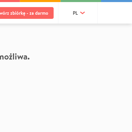
wórz zbiórkę - za darmo
PL
 możliwa.