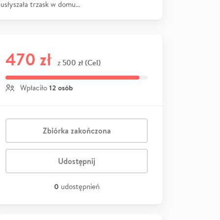
usłyszała trzask w domu…
470 zł
500 zł (Cel)
z
12 osób
Wpłaciło
Zbiórka zakończona
Udostępnij
0
udostępnień