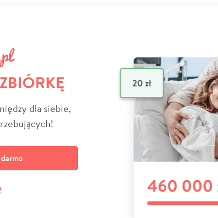
 ZBIÓRKĘ
niędzy dla siebie,
trzebujących!
a darmo
?