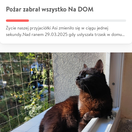
Pożar zabrał wszystko Na DOM
Życie naszej przyjaciółki Asi zmieniło się w ciągu jednej
sekundy.Nad ranem 29.03.2025 gdy usłyszała trzask w domu…