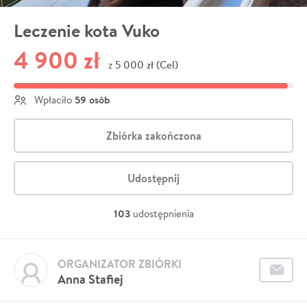
Leczenie kota Vuko
4 900 zł
5 000 zł (Cel)
z
59 osób
Wpłaciło
Zbiórka zakończona
Udostępnij
103
udostępnienia
ORGANIZATOR ZBIÓRKI
Anna Stafiej