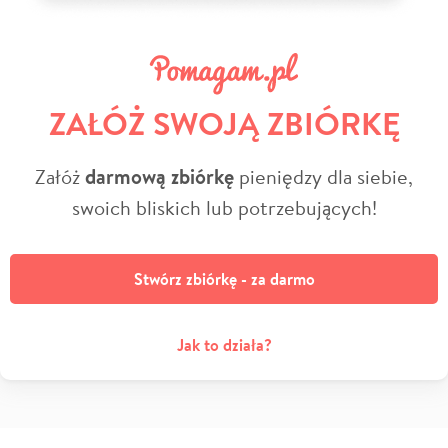
ZAŁÓŻ SWOJĄ ZBIÓRKĘ
Załóż
darmową zbiórkę
pieniędzy dla siebie,
swoich bliskich lub potrzebujących!
Stwórz zbiórkę - za darmo
Jak to działa?