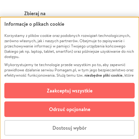
Zbieraj na
Informacje o plikach cookie
Leczenie
LGBTQ+
Korzystamy z plików cookie oraz podobnych rozwiązań technologicznych,
Zwierzęta
Powódź
zarówno własnych, jak i naszych partnerów. Obejmuje to zapisywanie i
Pożar
Wichura
przechowywanie informacji w pamięci Twojego urządzenia końcowego
(takiego jak np. laptop, tablet, smartfon) oraz późniejsze uzyskiwanie do nich
Ukraina
NGO
dostępu.
Sport
Religia
Wykorzystujemy te technologie przede wszystkim po to, aby zapewnić
Pomoc Finansowa
Edukacja
prawidłowe działanie serwisu Pomagam.pl, w tym jego bezpieczeństwo oraz
niezbędne pliki cookie
efektywność funkcjonowania. Służą temu tzw.
, które
Projekty
Podróż
pozostają zawsze aktywne.
Dowiedz się więcej
Pogrzeb
Impreza
opcjonalnych plików cookie
Dodatkowo, używamy
oraz podobnych
Zaakceptuj wszystkie
Społeczność lokalna
Ochrona środowiska
technologii do celów analitycznych i retargetingowych. Możesz wyrazić
zgodę na ich stosowanie lub jej odmówić. W dowolnym momencie masz
Kultura
Biznes
możliwość zmiany swoich preferencji na stronie „Zarządzaj zgodami cookie”,
Odrzuć opcjonalne
Polski
do której link znajdziesz w stopce serwisu Pomagam.pl. Opcjonalne pliki
cookie wykorzystywane są w następujących celach:
© CROWDING SP. Z O.O.
Analityka
– używamy tzw. plików cookie analitycznych, aby usprawniać
Dostosuj wybór
działanie serwisu Pomagam.pl. Dzięki nim możemy zrozumieć, jak
użytkownicy korzystają z naszego serwisu – skąd trafiają do serwisu, jak
Stwórz zbiórkę - za darmo
długo z niego korzystają i jak się po nim poruszają. Pozwala nam to na