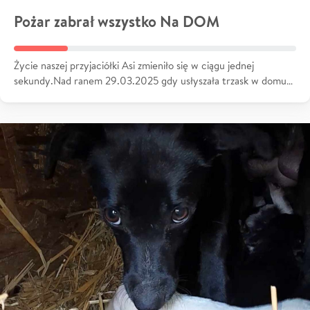
Pożar zabrał wszystko Na DOM
Życie naszej przyjaciółki Asi zmieniło się w ciągu jednej
sekundy.Nad ranem 29.03.2025 gdy usłyszała trzask w domu…