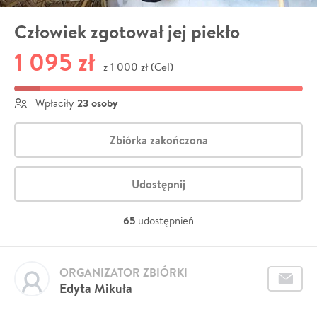
Człowiek zgotował jej piekło
1 095 zł
1 000 zł (Cel)
z
23 osoby
Wpłaciły
Zbiórka zakończona
Udostępnij
65
udostępnień
ORGANIZATOR ZBIÓRKI
Edyta Mikuła