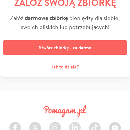
ZAŁÓŻ SWOJĄ ZBIÓRKĘ
Załóż
darmową zbiórkę
pieniędzy dla siebie,
swoich bliskich lub potrzebujących!
Stwórz zbiórkę - za darmo
Jak to działa?
Facebook
Twitter
Instagram
LinkedIn
TikTok
Youtube