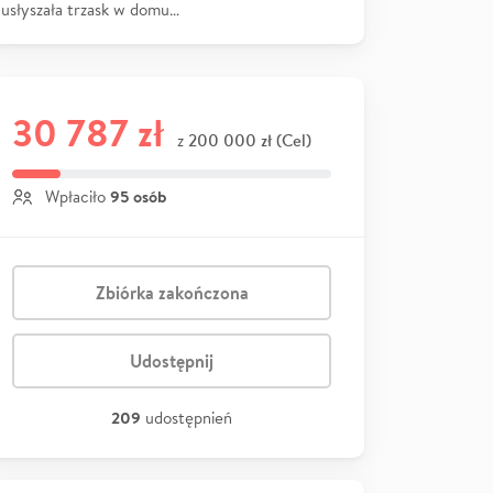
usłyszała trzask w domu…
30 787 zł
200 000 zł (Cel)
z
95 osób
Wpłaciło
Zbiórka zakończona
Udostępnij
209
udostępnień