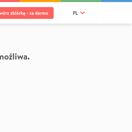
wórz zbiórkę - za darmo
PL
 możliwa.