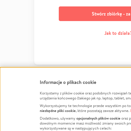
Stwórz zbiórkę - z
Jak to działa
Informacje o plikach cookie
Korzystamy z plików cookie oraz podobnych rozwiązań t
Infor
urządzenia końcowego (takiego jak np. laptop, tablet, sm
Wykorzystujemy te technologie przede wszystkim po to,
Jak to 
niezbędne pliki cookie
, które pozostają zawsze aktywne.
Facebook
Twitter
Instagram
Regula
opcjonalnych plików cookie
Dodatkowo, używamy
oraz p
dowolnym momencie masz możliwość zmiany swoich prefere
Polity
LinkedIn
TikTok
Youtube
wykorzystywane są w następujących celach: