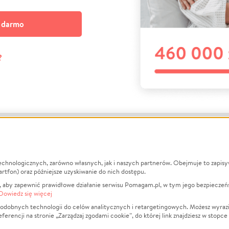
a darmo
?
echnologicznych, zarówno własnych, jak i naszych partnerów. Obejmuje to zapis
macje
O nas
Zbieraj n
artfon) oraz późniejsze uzyskiwanie do nich dostępu.
 aby zapewnić prawidłowe działanie serwisu Pomagam.pl, w tym jego bezpieczeń
działa?
Opinie
Leczenie
Dowiedz się więcej
min
Raporty
Zwierzęta
odobnych technologii do celów analitycznych i retargetingowych. Możesz wyrazi
ncji na stronie „Zarządzaj zgodami cookie”, do której link znajdziesz w stopce
ka Prywatności
Za darmo
Pożar