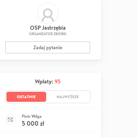
OSP Jastrzębia
ORGANIZATOR ZBIÓRKI
Zadaj pytanie
Wpłaty:
95
OSTATNIE
NAJWYŻSZE
Piotr Wilga
5 000
zł