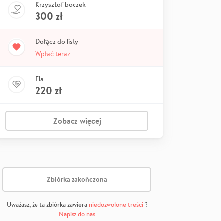
Krzysztof boczek
300
zł
Dołącz do listy
Wpłać teraz
Ela
220
zł
Zobacz więcej
Zbiórka zakończona
Uważasz, że ta zbiórka zawiera
niedozwolone treści
?
Napisz do nas