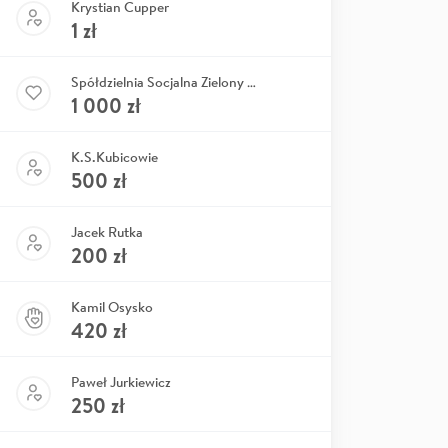
Krystian Cupper
1
zł
Spółdzielnia Socjalna Zielony Serwis
1 000
zł
K.S.Kubicowie
500
zł
Jacek Rutka
200
zł
Kamil Osysko
420
zł
Paweł Jurkiewicz
250
zł