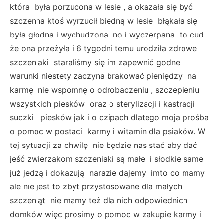
która była porzucona w lesie , a okazała się być
szczenna ktoś wyrzucił biedną w lesie błąkała się
była głodna i wychudzona no i wyczerpana to cud
że ona przeżyła i 6 tygodni temu urodziła zdrowe
szczeniaki staraliśmy się im zapewnić godne
warunki niestety zaczyna brakować pieniędzy na
karmę nie wspomnę o odrobaczeniu , szczepieniu
wszystkich piesków oraz o sterylizacji i kastracji
suczki i piesków jak i o czipach dlatego moja prośba
o pomoc w postaci karmy i witamin dla psiaków. W
tej sytuacji za chwilę nie będzie nas stać aby dać
jeść zwierzakom szczeniaki są małe i słodkie same
już jedzą i dokazują narazie dajemy imto co mamy
ale nie jest to zbyt przystosowane dla małych
szczeniąt nie mamy też dla nich odpowiednich
domków więc prosimy o pomoc w zakupie karmy i