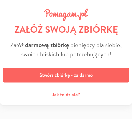
ZAŁÓŻ SWOJĄ ZBIÓRKĘ
Załóż
darmową zbiórkę
pieniędzy dla siebie,
swoich bliskich lub potrzebujących!
Stwórz zbiórkę - za darmo
Jak to działa?