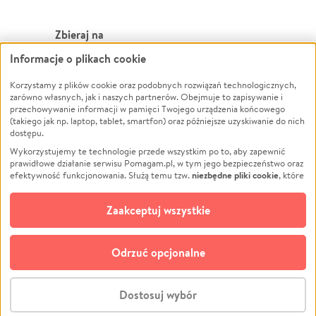
Zbieraj na
Informacje o plikach cookie
Leczenie
LGBTQ+
Korzystamy z plików cookie oraz podobnych rozwiązań technologicznych,
Zwierzęta
Powódź
zarówno własnych, jak i naszych partnerów. Obejmuje to zapisywanie i
Pożar
Wichura
przechowywanie informacji w pamięci Twojego urządzenia końcowego
(takiego jak np. laptop, tablet, smartfon) oraz późniejsze uzyskiwanie do nich
Ukraina
NGO
dostępu.
Sport
Religia
Wykorzystujemy te technologie przede wszystkim po to, aby zapewnić
Pomoc Finansowa
Edukacja
prawidłowe działanie serwisu Pomagam.pl, w tym jego bezpieczeństwo oraz
niezbędne pliki cookie
efektywność funkcjonowania. Służą temu tzw.
, które
Projekty
Podróż
pozostają zawsze aktywne.
Dowiedz się więcej
Pogrzeb
Impreza
opcjonalnych plików cookie
Dodatkowo, używamy
oraz podobnych
Zaakceptuj wszystkie
Społeczność lokalna
Ochrona środowiska
technologii do celów analitycznych i retargetingowych. Możesz wyrazić
zgodę na ich stosowanie lub jej odmówić. W dowolnym momencie masz
Kultura
Biznes
możliwość zmiany swoich preferencji na stronie „Zarządzaj zgodami cookie”,
Odrzuć opcjonalne
Polski
do której link znajdziesz w stopce serwisu Pomagam.pl. Opcjonalne pliki
cookie wykorzystywane są w następujących celach:
© CROWDING SP. Z O.O.
Analityka
– używamy tzw. plików cookie analitycznych, aby usprawniać
Dostosuj wybór
działanie serwisu Pomagam.pl. Dzięki nim możemy zrozumieć, jak
użytkownicy korzystają z naszego serwisu – skąd trafiają do serwisu, jak
Stwórz zbiórkę - za darmo