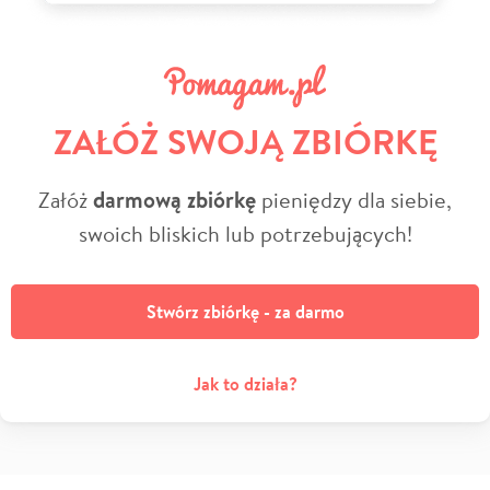
ZAŁÓŻ SWOJĄ ZBIÓRKĘ
Załóż
darmową zbiórkę
pieniędzy dla siebie,
swoich bliskich lub potrzebujących!
Stwórz zbiórkę - za darmo
Jak to działa?