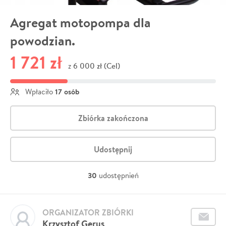
Agregat motopompa dla
powodzian.
1 721 zł
6 000 zł (Cel)
z
17 osób
Wpłaciło
Zbiórka zakończona
Udostępnij
30
udostępnień
ORGANIZATOR ZBIÓRKI
Krzysztof Gerus