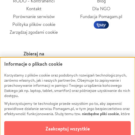
RODO - Kontrahenci
Blog
Kontakt
Dla NGO
Porównanie serwisów
Fundacja Pomagam.pl
Polityka plików cookie
Zarządzaj zgodami cookie
Zbieraj na
Informacje o plikach cookie
Leczenie
LGBTQ+
Zwierzęta
Powódź
Korzystamy z plików cookie oraz podobnych rozwiązań technologicznych,
zarówno własnych, jak i naszych partnerów. Obejmuje to zapisywanie i
Pożar
Wichura
przechowywanie informacji w pamięci Twojego urządzenia końcowego
(takiego jak np. laptop, tablet, smartfon) oraz późniejsze uzyskiwanie do nich
Ukraina
NGO
dostępu.
Sport
Religia
Wykorzystujemy te technologie przede wszystkim po to, aby zapewnić
Pomoc Finansowa
Edukacja
prawidłowe działanie serwisu Pomagam.pl, w tym jego bezpieczeństwo oraz
niezbędne pliki cookie
efektywność funkcjonowania. Służą temu tzw.
, które
Projekty
Podróż
pozostają zawsze aktywne.
Dowiedz się więcej
Pogrzeb
Impreza
opcjonalnych plików cookie
Dodatkowo, używamy
oraz podobnych
Zaakceptuj wszystkie
Społeczność lokalna
Ochrona środowiska
technologii do celów analitycznych i retargetingowych. Możesz wyrazić