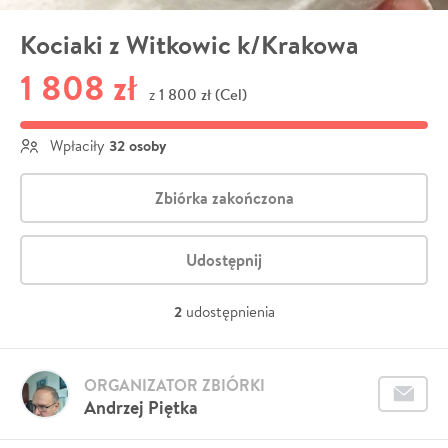
Kociaki z Witkowic k/Krakowa
1 808 zł
1 800 zł (Cel)
z
32 osoby
Wpłaciły
Zbiórka zakończona
Udostępnij
2
udostępnienia
ORGANIZATOR ZBIÓRKI
Andrzej Piętka