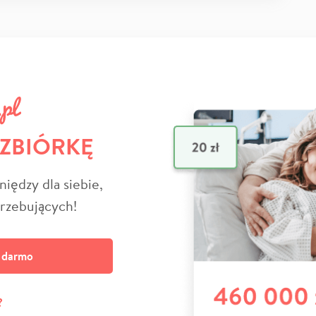
 ZBIÓRKĘ
niędzy dla siebie,
trzebujących!
a darmo
?