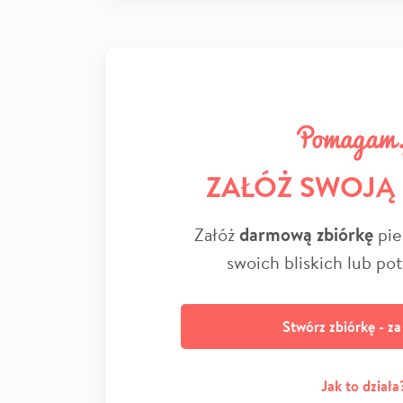
ZAŁÓŻ SWOJĄ
Załóż
darmową zbiórkę
pie
swoich bliskich lub po
Stwórz zbiórkę - z
Jak to działa