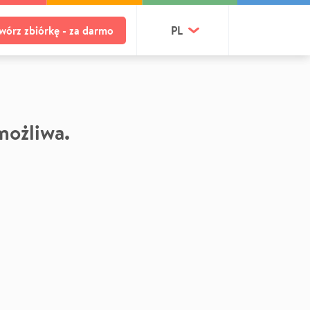
wórz zbiórkę - za darmo
PL
 możliwa.