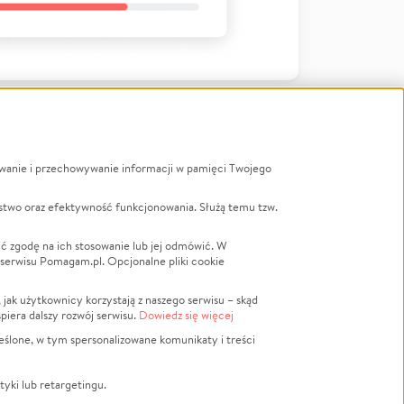
ywanie i przechowywanie informacji w pamięci Twojego
a
stwo oraz efektywność funkcjonowania. Służą temu tzw.
LGBTQ+
Powódź
ć zgodę na ich stosowanie lub jej odmówić. W
 serwisu Pomagam.pl. Opcjonalne pliki cookie
Wichura
NGO
ak użytkownicy korzystają z naszego serwisu – skąd
Religia
spiera dalszy rozwój serwisu.
Dowiedz się więcej
nansowa
Edukacja
eślone, w tym spersonalizowane komunikaty i treści
Podróż
Impreza
tyki lub retargetingu.