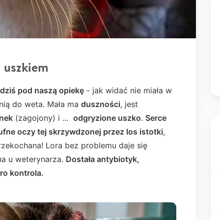
m uszkiem
a dziś pod naszą opiekę
- jak widać nie miała w
 nią do weta. Mała ma
duszności
, jest
onek
(zagojony) i ...
odgryzione uszko
.
Serce
 ufne oczy tej skrzywdzonej przez los istotki
,
przekochana! Lora bez problemu daje się
na u weterynarza.
D
ostała antybiotyk,
ro kontrola.