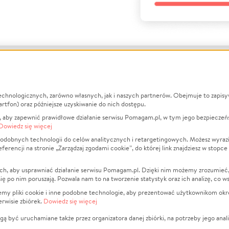
echnologicznych, zarówno własnych, jak i naszych partnerów. Obejmuje to zapis
macje
O nas
Zbieraj n
artfon) oraz późniejsze uzyskiwanie do nich dostępu.
 aby zapewnić prawidłowe działanie serwisu Pomagam.pl, w tym jego bezpieczeń
działa?
Opinie
Leczenie
Dowiedz się więcej
min
Raporty
Zwierzęta
odobnych technologii do celów analitycznych i retargetingowych. Możesz wyrazi
ncji na stronie „Zarządzaj zgodami cookie”, do której link znajdziesz w stopce
ka Prywatności
Za darmo
Pożar
 Kontrahenci
Blog
Ukraina
ch, aby usprawniać działanie serwisu Pomagam.pl. Dzięki nim możemy zrozumieć, j
t
Dla NGO
Sport
ak się po nim poruszają. Pozwala nam to na tworzenie statystyk oraz ich analizę, co w
anie serwisów
Fundacja Pomagam.pl
Pomoc Fi
jemy pliki cookie i inne podobne technologie, aby prezentować użytkownikom okr
rwisie zbiórek.
Dowiedz się więcej
a plików cookie
Projekty
zaj zgodami cookie
Pogrzeb
ą być uruchamiane także przez organizatora danej zbiórki, na potrzeby jego anali