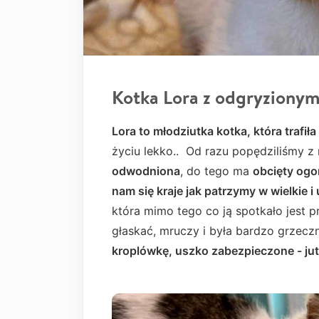
Kotka Lora z odgryziony
Lora to młodziutka kotka, która trafił
życiu lekko.. Od razu popędziliśmy z
odwodniona
, do tego ma
obcięty og
nam się kraje jak patrzymy w wielkie i
która mimo tego co ją spotkało jest 
głaskać, mruczy i była bardzo grzecz
kroplówkę, uszko zabezpieczone - jut