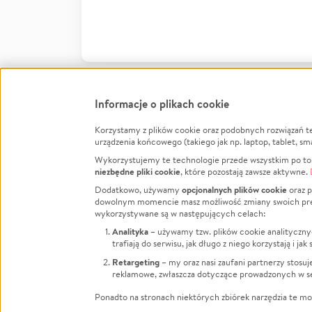
Informacje o plikach cookie
Korzystamy z plików cookie oraz podobnych rozwiązań t
Infor
urządzenia końcowego (takiego jak np. laptop, tablet, sm
Wykorzystujemy te technologie przede wszystkim po to,
Jak to 
niezbędne pliki cookie
, które pozostają zawsze aktywne.
Facebook
Twitter
Instagram
Regula
opcjonalnych plików cookie
Dodatkowo, używamy
oraz p
dowolnym momencie masz możliwość zmiany swoich prefere
Polity
LinkedIn
TikTok
Youtube
wykorzystywane są w następujących celach:
RODO -
Analityka
– używamy tzw. plików cookie analityczny
Kontak
trafiają do serwisu, jak długo z niego korzystają i j
Porówn
Retargeting
– my oraz nasi zaufani partnerzy stosu
reklamowe, zwłaszcza dotyczące prowadzonych w se
Polityk
Zarząd
Ponadto na stronach niektórych zbiórek narzędzia te mog